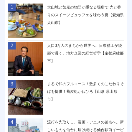
1
犬山城と如庵の物語が重なる場所で 光と香
りのスイーツビュッフェを味わう夏【愛知県
犬山市】
2
人口3万人のまちから世界へ。日東精工が綾
部で貫く、地方企業の経営哲学【京都府綾部
市】
3
まるで和のフルコース！数多くのこだわりそ
ばを提供！蕎麦処かねひろ【山形 県山形
市】
4
流行を先取りし、漫画・アニメの拠点へ。新
しいものを仙台に届け続ける仙台駅前イービ