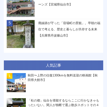
ーンズ【宮城県仙台市】
5
廃線跡が守った「宿場町の景観」。早朝の福
住で考える、歴史と暮らしが共存する未来
【兵庫県丹波篠山市】
人気記事
秋田〜上野の往復1300kmを無料送迎の映画館【秋
田県大館市】
「杜の都」仙台を堪能するならここに行かなきゃも
ったいない。閑人が独断で選ぶ散歩スポットその４