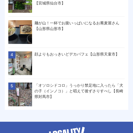
【宮城県仙台市】
麺が山！一杯でお腹いっぱいになるお蕎麦屋さん
【山形県山形市】
顔よりもおっきいどデカパフェ【山形県天童市】
「オソロシドコロ」うっかり禁足地に入ったら「犬
の子（インノコ）」と唱えて後ずさりすべし【長崎
県対馬市】