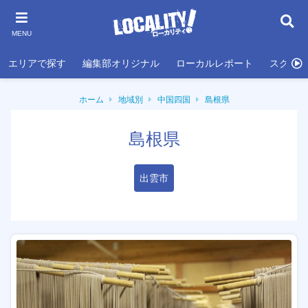
MENU
エリアで探す
編集部オリジナル
ローカルレポート
スクール
ホーム
地域別
中国四国
島根県
島根県
出雲市