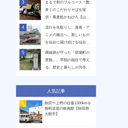
3
まるで和のフルコース！数
多くのこだわりそばを提
供！蕎麦処かねひろ【山形
県山形市】
4
流行を先取りし、漫画・ア
ニメの拠点へ。新しいもの
を仙台に届け続ける仙台駅
前イービーンズ【宮城県仙
5
廃線跡が守った「宿場町の
台市】
景観」。早朝の福住で考え
る、歴史と暮らしが共存す
る未来【兵庫県丹波篠山
市】
人気記事
秋田〜上野の往復1300kmを
無料送迎の映画館【秋田県
大館市】