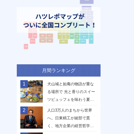
月間ランキング
1
犬山城と如庵の物語が重な
る場所で 光と香りのスイー
ツビュッフェを味わう夏
【愛知県犬山市】
2
人口3万人のまちから世界
へ。日東精工が綾部で貫
く、地方企業の経営哲学
【京都府綾部市】