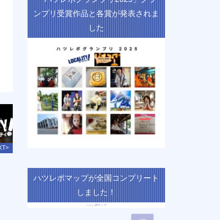
ンプリ受賞作品と各賞が発表されま
した
XT>
ハツレポマップが全国コンプリート
しました！