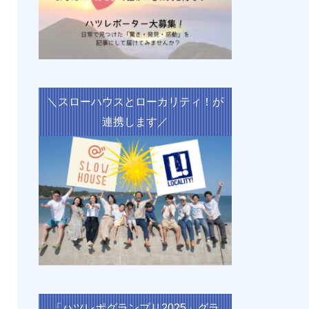
＼スローハウスとローカリティ！が
連携します／
「ハツレポグランプリ2025」グラ