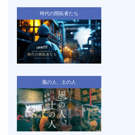
時代の開拓者たち
風の人、土の人