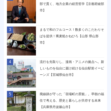
部で貫く、地方企業の経営哲学【京都府綾部
市】
3
まるで和のフルコース！数多くのこだわりそ
ばを提供！蕎麦処かねひろ【山形 県山形
市】
4
流行を先取りし、漫画・アニメの拠点へ。新
しいものを仙台に届け続ける仙台駅前イービ
ーンズ【宮城県仙台市】
5
廃線跡が守った「宿場町の景観」。早朝の福
住で考える、歴史と暮らしが共存する未来
【兵庫県丹波篠山市】