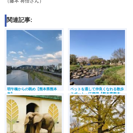
（藤本 将悟さん）
関連記事:
明午橋からの眺め【熊本県熊本
ペットを通して仲良くなれる散歩
市】
スポット・江津湖【熊本県熊本
市】