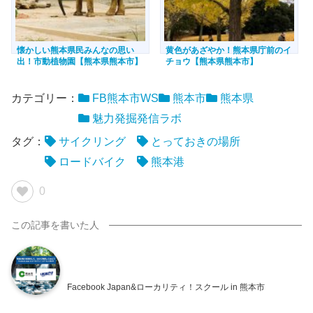
懐かしい熊本県民みんなの思い
黄色があざやか！熊本県庁前のイ
出！市動植物園【熊本県熊本市】
チョウ【熊本県熊本市】
カテゴリー：
FB熊本市WS
熊本市
熊本県
魅力発掘発信ラボ
タグ：
サイクリング
とっておきの場所
ロードバイク
熊本港
0
Facebook Japan&ローカリティ！スクール in 熊本市