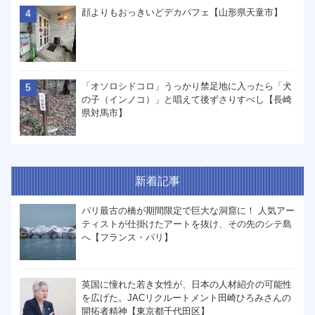
顔よりもおっきいどデカパフェ【山形県天童市】
「オソロシドコロ」うっかり禁足地に入ったら「犬
の子（インノコ）」と唱えて後ずさりすべし【長崎
県対馬市】
新着記事
パリ最古の橋が期間限定で巨大な洞窟に！ 人気アー
ティストが仕掛けたアートを抜け、その先のシテ島
へ【フランス・パリ】
英国に憧れた若き女性が、日本の人材紹介の可能性
を広げた。JACリクルートメント田崎ひろみさんの
開拓者精神【東京都千代田区】