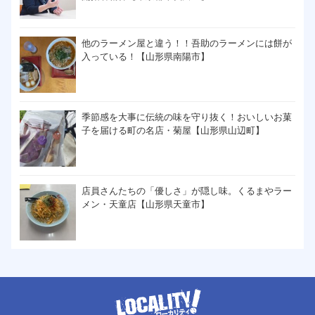
他のラーメン屋と違う！！吾助のラーメンには餅が
入っている！【山形県南陽市】
季節感を大事に伝統の味を守り抜く！おいしいお菓
子を届ける町の名店・菊屋【山形県山辺町】
店員さんたちの「優しさ」が隠し味。くるまやラー
メン・天童店【山形県天童市】