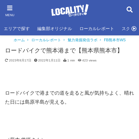
MENU
エリアで探す
編集部オリジナル
ローカルレポート
スクール
ホーム
ローカルレポート
魅力発掘発信ラボ
FB熊本市WS
ロードバイクで熊本港まで【熊本県熊本市】
2023年8月17日
2022年1月11日
1 min
423
views
ロードバイクで港までの道を走ると風が気持ちよく、晴れ
た日には島原半島が見える。