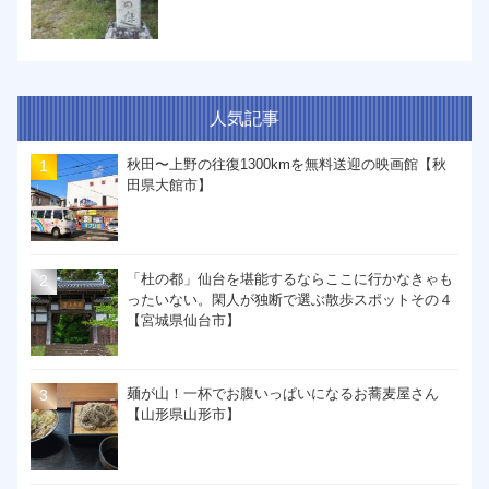
人気記事
秋田〜上野の往復1300kmを無料送迎の映画館【秋
田県大館市】
「杜の都」仙台を堪能するならここに行かなきゃも
ったいない。閑人が独断で選ぶ散歩スポットその４
【宮城県仙台市】
麺が山！一杯でお腹いっぱいになるお蕎麦屋さん
【山形県山形市】