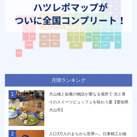
月間ランキング
1
犬山城と如庵の物語が重なる場所で 光と香
りのスイーツビュッフェを味わう夏【愛知県
犬山市】
2
人口3万人のまちから世界へ。日東精工が綾