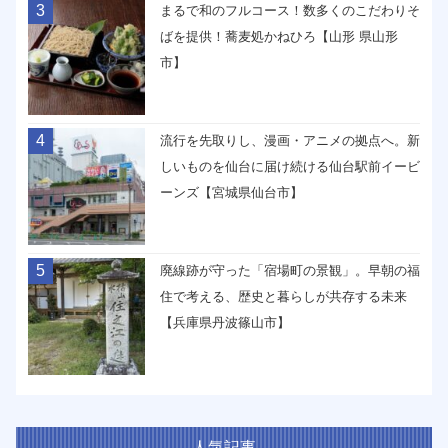
3
まるで和のフルコース！数多くのこだわりそ
ばを提供！蕎麦処かねひろ【山形 県山形
市】
4
流行を先取りし、漫画・アニメの拠点へ。新
しいものを仙台に届け続ける仙台駅前イービ
ーンズ【宮城県仙台市】
5
廃線跡が守った「宿場町の景観」。早朝の福
住で考える、歴史と暮らしが共存する未来
【兵庫県丹波篠山市】
人気記事