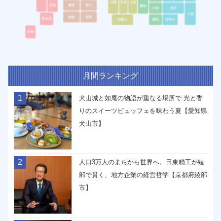
月間ランキング
1
犬山城と如庵の物語が重なる場所で 光と香
りのスイーツビュッフェを味わう夏【愛知県
犬山市】
2
人口3万人のまちから世界へ。日東精工が綾
部で貫く、地方企業の経営哲学【京都府綾部
市】