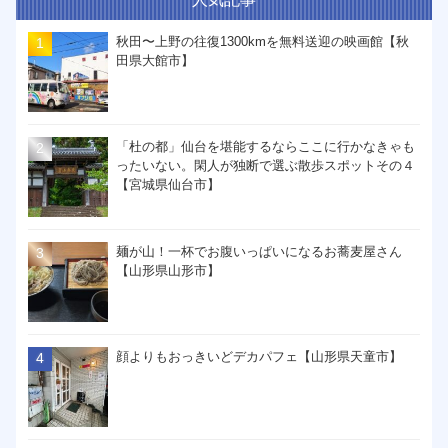
秋田〜上野の往復1300kmを無料送迎の映画館【秋
田県大館市】
「杜の都」仙台を堪能するならここに行かなきゃも
ったいない。閑人が独断で選ぶ散歩スポットその４
【宮城県仙台市】
麺が山！一杯でお腹いっぱいになるお蕎麦屋さん
【山形県山形市】
顔よりもおっきいどデカパフェ【山形県天童市】