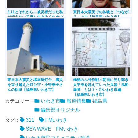
3.11とそれから―被災者だった私
東日本大震災での体験と「つなが
が伝えたい災害を生き抜くための
り」の力【福島県いわき市】
「3つの教訓」とは（後編）【福
島県いわき市】
東日本大震災と塩屋埼灯台―震災
極秘のふ号作戦～朝日に光り輝き
を乗り越えた灯台守・小野季子さ
太平洋を越えていった兵器「風船
んの軌跡【福島県いわき市】
爆弾」とは？～①いわき市編
【福島県いわき市】
カテゴリー：
いわき市
報道特集
福島県
編集部オリジナル
タグ：
311
FMいわき
SEA WAVE FMいわき
いわき市民コミュニティ放送