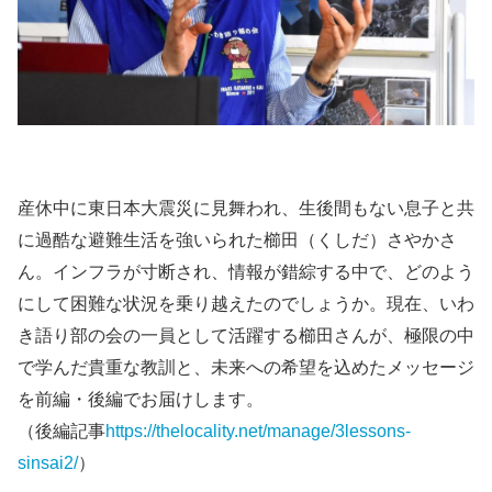
産休中に東日本大震災に見舞われ、生後間もない息子と共
に過酷な避難生活を強いられた櫛田（くしだ）さやかさ
ん。インフラが寸断され、情報が錯綜する中で、どのよう
にして困難な状況を乗り越えたのでしょうか。現在、いわ
き語り部の会の一員として活躍する櫛田さんが、極限の中
で学んだ貴重な教訓と、未来への希望を込めたメッセージ
を前編・後編でお届けします。
（後編記事
https://thelocality.net/manage/3lessons-
sinsai2/
）