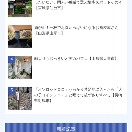
ったいない。閑人が独断で選ぶ散歩スポットその４
【宮城県仙台市】
麺が山！一杯でお腹いっぱいになるお蕎麦屋さん
【山形県山形市】
顔よりもおっきいどデカパフェ【山形県天童市】
「オソロシドコロ」うっかり禁足地に入ったら「犬
の子（インノコ）」と唱えて後ずさりすべし【長崎
県対馬市】
新着記事