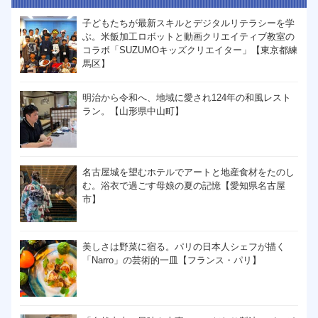
子どもたちが最新スキルとデジタルリテラシーを学
ぶ。米飯加工ロボットと動画クリエイティブ教室の
コラボ「SUZUMOキッズクリエイター」【東京都練
馬区】
明治から令和へ、地域に愛され124年の和風レスト
ラン。【山形県中山町】
名古屋城を望むホテルでアートと地産食材をたのし
む。浴衣で過ごす母娘の夏の記憶【愛知県名古屋
市】
美しさは野菜に宿る。パリの日本人シェフが描く
「Narro」の芸術的一皿【フランス・パリ】