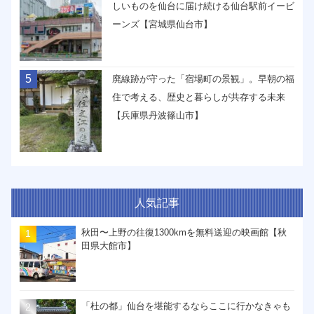
しいものを仙台に届け続ける仙台駅前イービ
ーンズ【宮城県仙台市】
5
廃線跡が守った「宿場町の景観」。早朝の福
住で考える、歴史と暮らしが共存する未来
【兵庫県丹波篠山市】
人気記事
秋田〜上野の往復1300kmを無料送迎の映画館【秋
田県大館市】
「杜の都」仙台を堪能するならここに行かなきゃも