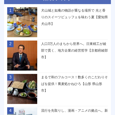
1
犬山城と如庵の物語が重なる場所で 光と香
りのスイーツビュッフェを味わう夏【愛知県
犬山市】
2
人口3万人のまちから世界へ。日東精工が綾
部で貫く、地方企業の経営哲学【京都府綾部
市】
3
まるで和のフルコース！数多くのこだわりそ
ばを提供！蕎麦処かねひろ【山形 県山形
市】
4
流行を先取りし、漫画・アニメの拠点へ。新