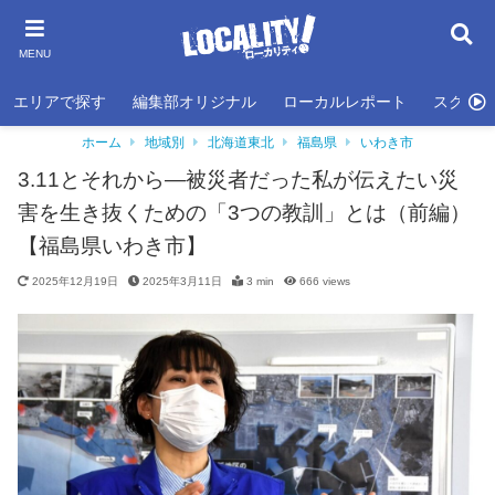
MENU
エリアで探す
編集部オリジナル
ローカルレポート
スクール
ホーム
地域別
北海道東北
福島県
いわき市
3.11とそれから―被災者だった私が伝えたい災
害を生き抜くための「3つの教訓」とは（前編）
【福島県いわき市】
2025年12月19日
2025年3月11日
3 min
666
views