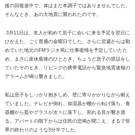
後の回復途中で、体はまだ本調子ではありませんでした。
そんなとき、あの大地震に襲われたのです。
3月11日は、友人が初めて息子に会いに来る予定を翌日に
ひかえた、ごく普通の金曜日でした。さらに翌週からは勤
めていた地元のFMラジオ局に仕事復帰を予定していたた
め、まさに産休最後のひととき。ちょうど息子の世話をし
ていたそのとき、リビングの携帯電話から緊急地震速報の
アラームが鳴り響きました。
私は息子をしっかり抱きしめ、壁に寄りかかりながら耐え
ていました。テレビが倒れ、加湿器が棚から転げ落ち、食
器棚から皿やグラスが次々に落下し、割れる音が響き渡
る。アパートの階下からは住民の悲鳴が聞こえ、まるで世
界の終わりのような3分半でした。