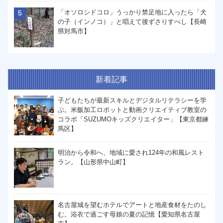
「オソロシドコロ」うっかり禁足地に入ったら「犬
の子（インノコ）」と唱えて後ずさりすべし【長崎
県対馬市】
新着記事
子どもたちが最新スキルとデジタルリテラシーを学
ぶ。米飯加工ロボットと動画クリエイティブ教室の
コラボ「SUZUMOキッズクリエイター」【東京都練
馬区】
明治から令和へ、地域に愛され124年の和風レスト
ラン。【山形県中山町】
名古屋城を望むホテルでアートと地産食材をたのし
む。浴衣で過ごす母娘の夏の記憶【愛知県名古屋