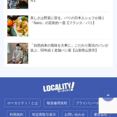
市】
美しさは野菜に宿る。パリの日本人シェフが描く
「Narro」の芸術的一皿【フランス・パリ】
「自然由来の風味を大事に」こだわり製法のパンが
並ぶ、50年続く老舗パン屋【山形県山形市】
ローカリティ！とは
報道倫理規程
プライバシーポリシー
利用規約
特定商取引表示
お問い合わせ
運営会社