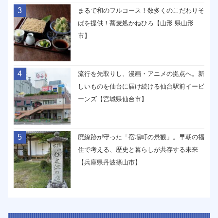
3
まるで和のフルコース！数多くのこだわりそ
ばを提供！蕎麦処かねひろ【山形 県山形
市】
4
流行を先取りし、漫画・アニメの拠点へ。新
しいものを仙台に届け続ける仙台駅前イービ
ーンズ【宮城県仙台市】
5
廃線跡が守った「宿場町の景観」。早朝の福
住で考える、歴史と暮らしが共存する未来
【兵庫県丹波篠山市】