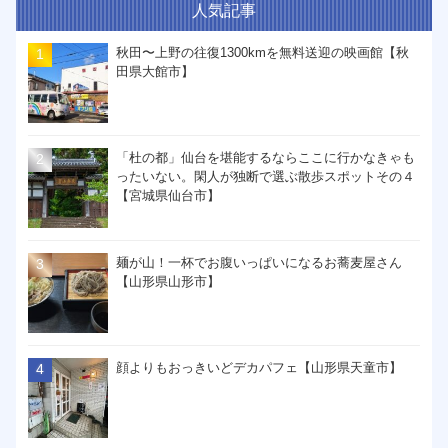
人気記事
秋田〜上野の往復1300kmを無料送迎の映画館【秋
田県大館市】
「杜の都」仙台を堪能するならここに行かなきゃも
ったいない。閑人が独断で選ぶ散歩スポットその４
【宮城県仙台市】
麺が山！一杯でお腹いっぱいになるお蕎麦屋さん
【山形県山形市】
顔よりもおっきいどデカパフェ【山形県天童市】