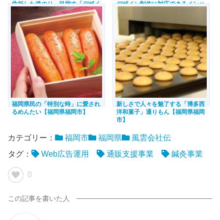
曲折した道のり。目指す「デザイ
デザイン制作に対応できるインハ
ナーの養成所」、その背景にある
ウスデザイナーのような存在。ア
思い【福岡県福岡市】
パレル業界・飲食業界にも挑戦
【福岡県福岡市】
福岡県民の「特別な時」に愛され
新しさで人々を魅了する「博多西
るめんたい【福岡県福岡市】
洋和菓子」通りもん【福岡県福岡
市】
カテゴリー：
福岡市
福岡県
風雲会社伝
タグ：
Web広告運用
通販支援事業
鍼灸事業
0