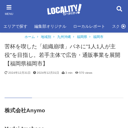
MENU
エリアで探す
編集部オリジナル
ローカルレポート
スクール
ホーム
地域別
九州沖縄
福岡県
福岡市
苦杯を喫した「組織崩壊」バネに“1人1人が主
役”を目指し。若手主体で広告・通販事業を展開
【福岡県福岡市】
2024年12月31日
2024年12月31日
3 min
570
views
株式会社Anymo