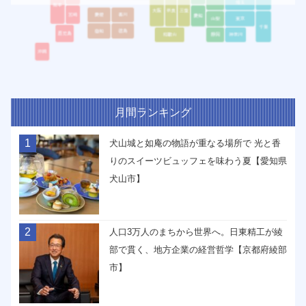
月間ランキング
1
犬山城と如庵の物語が重なる場所で 光と香
りのスイーツビュッフェを味わう夏【愛知県
犬山市】
2
人口3万人のまちから世界へ。日東精工が綾
部で貫く、地方企業の経営哲学【京都府綾部
市】