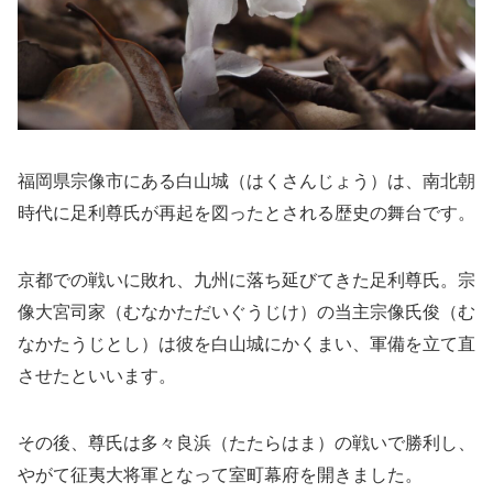
福岡県宗像市にある白山城（はくさんじょう）は、南北朝
時代に足利尊氏が再起を図ったとされる歴史の舞台です。
京都での戦いに敗れ、九州に落ち延びてきた足利尊氏。宗
像大宮司家（むなかただいぐうじけ）の当主宗像氏俊（む
なかたうじとし）は彼を白山城にかくまい、軍備を立て直
させたといいます。
その後、尊氏は多々良浜（たたらはま）の戦いで勝利し、
やがて征夷大将軍となって室町幕府を開きました。