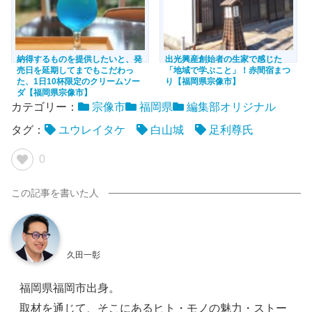
納得するものを提供したいと、発
出光興産創始者の生家で感じた
売日を延期してまでもこだわっ
「地域で学ぶこと」！赤間宿まつ
た、1日10杯限定のクリームソー
り【福岡県宗像市】
ダ【福岡県宗像市】
カテゴリー：
宗像市
福岡県
編集部オリジナル
タグ：
ユウレイタケ
白山城
足利尊氏
0
久田一彰
福岡県福岡市出身。
取材を通じて、そこにあるヒト・モノの魅力・ストー