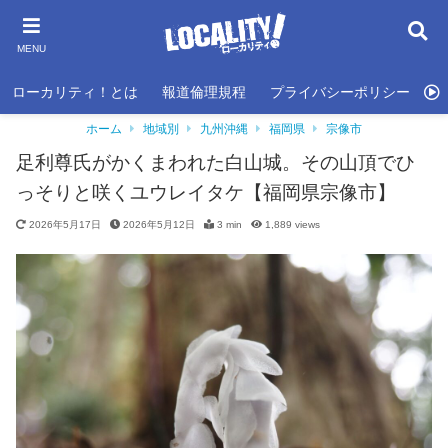
MENU
ローカリティ！とは
報道倫理規程
プライバシーポリシー
利
ホーム
地域別
九州沖縄
福岡県
宗像市
足利尊氏がかくまわれた白山城。その山頂でひ
っそりと咲くユウレイタケ【福岡県宗像市】
2026年5月17日
2026年5月12日
3 min
1,889
views