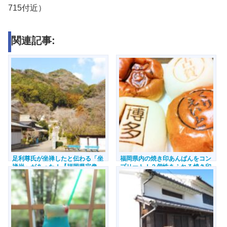
715付近）
関連記事:
足利尊氏が坐禅したと伝わる「坐
福岡県内の焼き印あんぱんをコン
禅岩」があった！【福岡県宗像
プリート！？個性あふれる焼き印
市】
に出会った【八女市・大川市・朝
倉市・福岡市・北九州市・田川
市・宗像市・古賀市・新宮町】