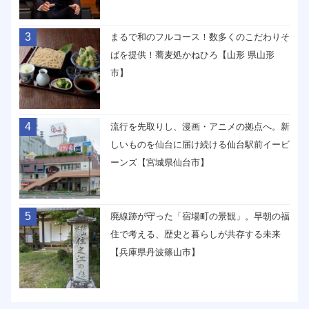
3
まるで和のフルコース！数多くのこだわりそ
ばを提供！蕎麦処かねひろ【山形 県山形
市】
4
流行を先取りし、漫画・アニメの拠点へ。新
しいものを仙台に届け続ける仙台駅前イービ
ーンズ【宮城県仙台市】
5
廃線跡が守った「宿場町の景観」。早朝の福
住で考える、歴史と暮らしが共存する未来
【兵庫県丹波篠山市】