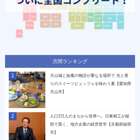
月間ランキング
1
犬山城と如庵の物語が重なる場所で 光と香
りのスイーツビュッフェを味わう夏【愛知県
犬山市】
2
人口3万人のまちから世界へ。日東精工が綾
部で貫く、地方企業の経営哲学【京都府綾部
市】