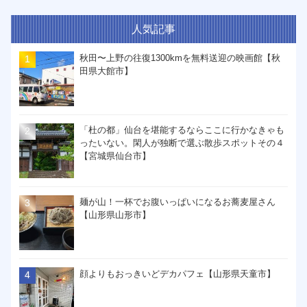
人気記事
秋田〜上野の往復1300kmを無料送迎の映画館【秋
田県大館市】
「杜の都」仙台を堪能するならここに行かなきゃも
ったいない。閑人が独断で選ぶ散歩スポットその４
【宮城県仙台市】
麺が山！一杯でお腹いっぱいになるお蕎麦屋さん
【山形県山形市】
顔よりもおっきいどデカパフェ【山形県天童市】