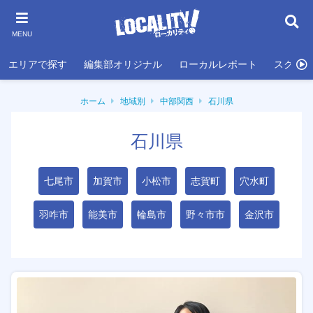
MENU
エリアで探す
編集部オリジナル
ローカルレポート
スクール
ホーム
地域別
中部関西
石川県
石川県
七尾市
加賀市
小松市
志賀町
穴水町
羽咋市
能美市
輪島市
野々市市
金沢市