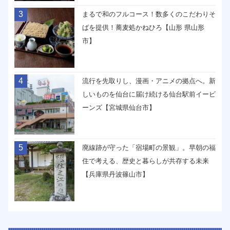
3
まるで和のフルコース！数多くのこだわりそ
ばを提供！蕎麦処かねひろ【山形 県山形
市】
4
流行を先取りし、漫画・アニメの拠点へ。新
しいものを仙台に届け続ける仙台駅前イービ
ーンズ【宮城県仙台市】
5
廃線跡が守った「宿場町の景観」。早朝の福
住で考える、歴史と暮らしが共存する未来
【兵庫県丹波篠山市】