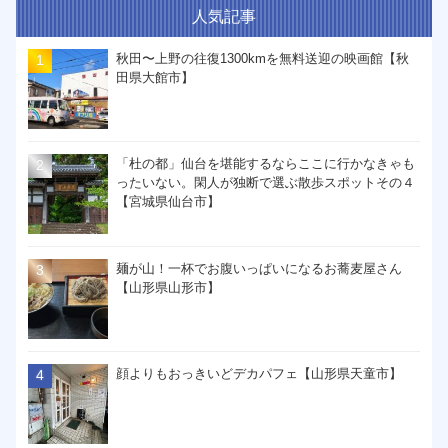
人気記事
秋田〜上野の往復1300kmを無料送迎の映画館【秋
田県大館市】
「杜の都」仙台を堪能するならここに行かなきゃも
ったいない。閑人が独断で選ぶ散歩スポットその４
【宮城県仙台市】
麺が山！一杯でお腹いっぱいになるお蕎麦屋さん
【山形県山形市】
顔よりもおっきいどデカパフェ【山形県天童市】