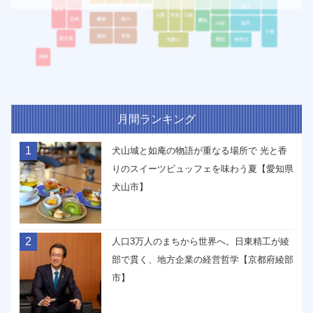
月間ランキング
1
犬山城と如庵の物語が重なる場所で 光と香
りのスイーツビュッフェを味わう夏【愛知県
犬山市】
2
人口3万人のまちから世界へ。日東精工が綾
部で貫く、地方企業の経営哲学【京都府綾部
市】