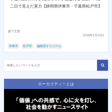
二日で見えた実力【静岡県伊東市・千葉県松戸市】
森下文望
2026年1月16日
伊東市
松戸市
編集部オリジナル
ローカリティ！とは