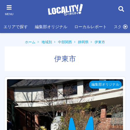
MENU
エリアで探す
編集部オリジナル
ローカルレポート
スクール
ホーム
地域別
中部関西
静岡県
伊東市
伊東市
編集部オリジナル