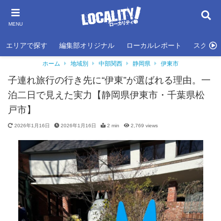
MENU
エリアで探す
編集部オリジナル
ローカルレポート
スクール
ホーム
地域別
中部関西
静岡県
伊東市
子連れ旅行の行き先に“伊東”が選ばれる理由。一
泊二日で見えた実力【静岡県伊東市・千葉県松
戸市】
2026年1月16日
2026年1月16日
2 min
2,769
views