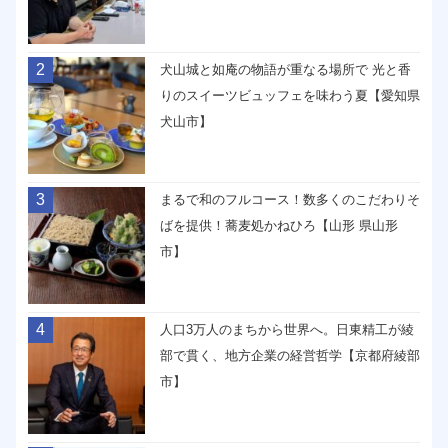
2
犬山城と如庵の物語が重なる場所で 光と香
りのスイーツビュッフェを味わう夏【愛知県
犬山市】
3
まるで和のフルコース！数多くのこだわりそ
ばを提供！蕎麦処かねひろ【山形 県山形
市】
4
人口3万人のまちから世界へ。日東精工が綾
部で貫く、地方企業の経営哲学【京都府綾部
市】