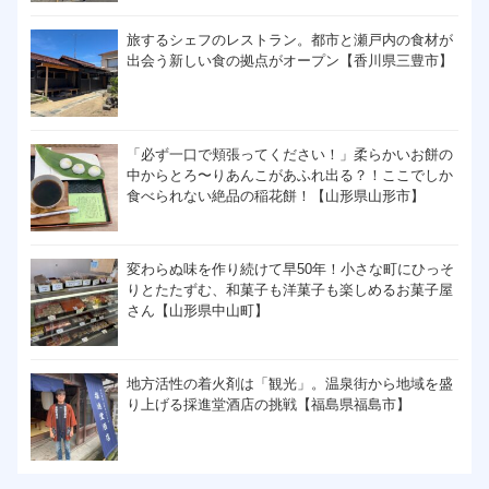
旅するシェフのレストラン。都市と瀬戸内の食材が
出会う新しい食の拠点がオープン【香川県三豊市】
「必ず一口で頬張ってください！」柔らかいお餅の
中からとろ〜りあんこがあふれ出る？！ここでしか
食べられない絶品の稲花餅！【山形県山形市】
変わらぬ味を作り続けて早50年！小さな町にひっそ
りとたたずむ、和菓子も洋菓子も楽しめるお菓子屋
さん【山形県中山町】
地方活性の着火剤は「観光」。温泉街から地域を盛
り上げる採進堂酒店の挑戦【福島県福島市】