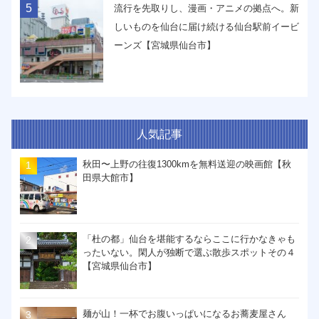
5
流行を先取りし、漫画・アニメの拠点へ。新
しいものを仙台に届け続ける仙台駅前イービ
ーンズ【宮城県仙台市】
人気記事
秋田〜上野の往復1300kmを無料送迎の映画館【秋
田県大館市】
「杜の都」仙台を堪能するならここに行かなきゃも
ったいない。閑人が独断で選ぶ散歩スポットその４
【宮城県仙台市】
麺が山！一杯でお腹いっぱいになるお蕎麦屋さん