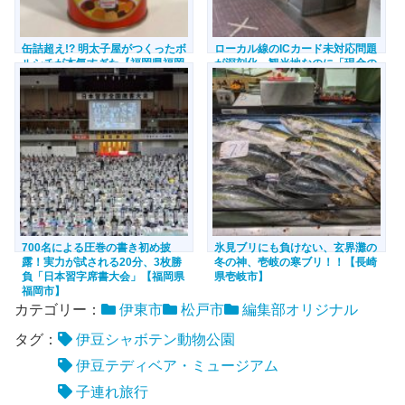
缶詰超え!? 明太子屋がつくったボ
ローカル線のICカード未対応問題
ルシチが本気すぎた【福岡県福岡
が深刻化 観光地なのに「現金の
市・千葉県松戸市】
み」の声【千葉県流山市・松戸
市】
700名による圧巻の書き初め披
氷見ブリにも負けない、玄界灘の
露！実力が試される20分、3枚勝
冬の神、壱岐の寒ブリ！！【長崎
負「日本習字席書大会」【福岡県
県壱岐市】
福岡市】
カテゴリー：
伊東市
松戸市
編集部オリジナル
タグ：
伊豆シャボテン動物公園
伊豆テディベア・ミュージアム
子連れ旅行