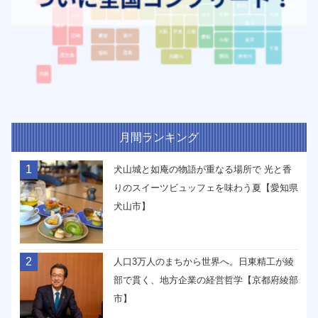
月間ランキング
1
犬山城と如庵の物語が重なる場所で 光と香
りのスイーツビュッフェを味わう夏【愛知県
犬山市】
2
人口3万人のまちから世界へ。日東精工が綾
部で貫く、地方企業の経営哲学【京都府綾部
市】