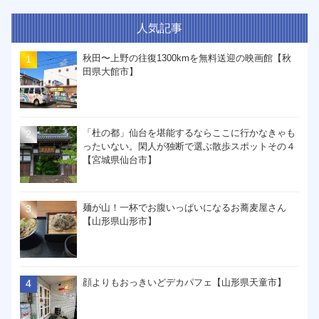
人気記事
秋田〜上野の往復1300kmを無料送迎の映画館【秋
田県大館市】
「杜の都」仙台を堪能するならここに行かなきゃも
ったいない。閑人が独断で選ぶ散歩スポットその４
【宮城県仙台市】
麺が山！一杯でお腹いっぱいになるお蕎麦屋さん
【山形県山形市】
顔よりもおっきいどデカパフェ【山形県天童市】