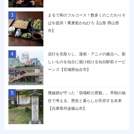
3
まるで和のフルコース！数多くのこだわりそ
ばを提供！蕎麦処かねひろ【山形 県山形
市】
4
流行を先取りし、漫画・アニメの拠点へ。新
しいものを仙台に届け続ける仙台駅前イービ
ーンズ【宮城県仙台市】
5
廃線跡が守った「宿場町の景観」。早朝の福
住で考える、歴史と暮らしが共存する未来
【兵庫県丹波篠山市】