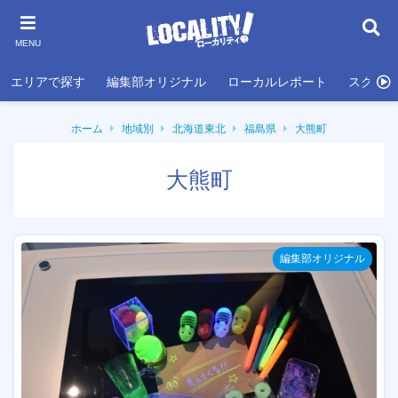
MENU
エリアで探す
編集部オリジナル
ローカルレポート
スクール
ホーム
地域別
北海道東北
福島県
大熊町
大熊町
編集部オリジナル