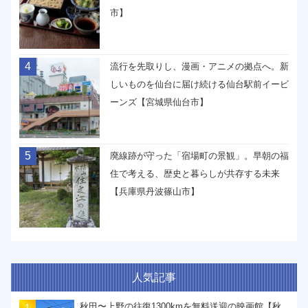
市】
4
流行を先取りし、漫画・アニメの拠点へ。新
しいものを仙台に届け続ける仙台駅前イービ
ーンズ【宮城県仙台市】
5
廃線跡が守った「宿場町の景観」。早朝の福
住で考える、歴史と暮らしが共存する未来
【兵庫県丹波篠山市】
人気記事
秋田〜上野の往復1300kmを無料送迎の映画館【秋