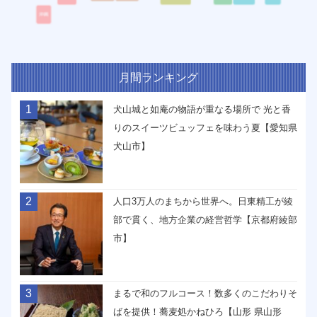
月間ランキング
1
犬山城と如庵の物語が重なる場所で 光と香
りのスイーツビュッフェを味わう夏【愛知県
犬山市】
2
人口3万人のまちから世界へ。日東精工が綾
部で貫く、地方企業の経営哲学【京都府綾部
市】
3
まるで和のフルコース！数多くのこだわりそ
ばを提供！蕎麦処かねひろ【山形 県山形