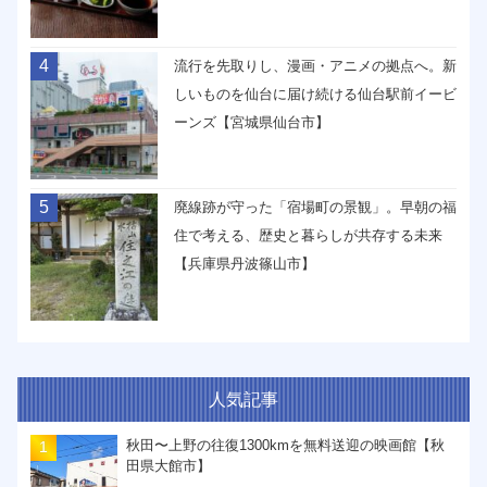
4
流行を先取りし、漫画・アニメの拠点へ。新
しいものを仙台に届け続ける仙台駅前イービ
ーンズ【宮城県仙台市】
5
廃線跡が守った「宿場町の景観」。早朝の福
住で考える、歴史と暮らしが共存する未来
【兵庫県丹波篠山市】
人気記事
秋田〜上野の往復1300kmを無料送迎の映画館【秋
田県大館市】