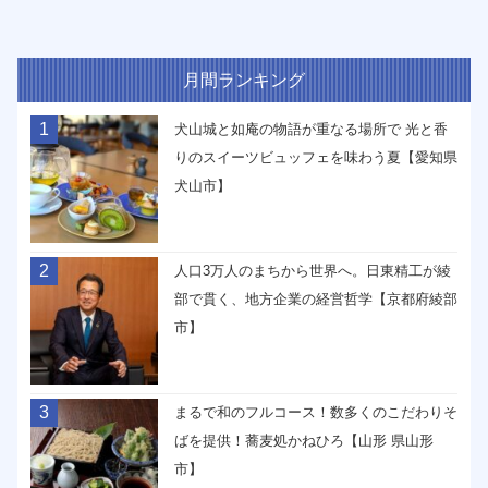
月間ランキング
1
犬山城と如庵の物語が重なる場所で 光と香
りのスイーツビュッフェを味わう夏【愛知県
犬山市】
2
人口3万人のまちから世界へ。日東精工が綾
部で貫く、地方企業の経営哲学【京都府綾部
市】
3
まるで和のフルコース！数多くのこだわりそ
ばを提供！蕎麦処かねひろ【山形 県山形
市】