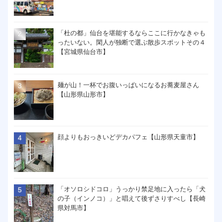
「杜の都」仙台を堪能するならここに行かなきゃも
ったいない。閑人が独断で選ぶ散歩スポットその４
【宮城県仙台市】
麺が山！一杯でお腹いっぱいになるお蕎麦屋さん
【山形県山形市】
顔よりもおっきいどデカパフェ【山形県天童市】
「オソロシドコロ」うっかり禁足地に入ったら「犬
の子（インノコ）」と唱えて後ずさりすべし【長崎
県対馬市】