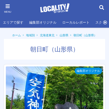
MENU
エリアで探す
編集部オリジナル
ローカルレポート
スクール
ホーム
地域別
北海道東北
山形県
朝日町（山形県）
朝日町（山形県）
編集部オリジナル