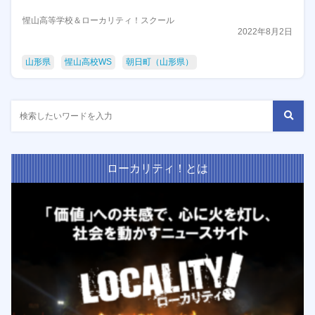
惺山高等学校＆ローカリティ！スクール
2022年8月2日
山形県
惺山高校WS
朝日町（山形県）
ローカリティ！とは