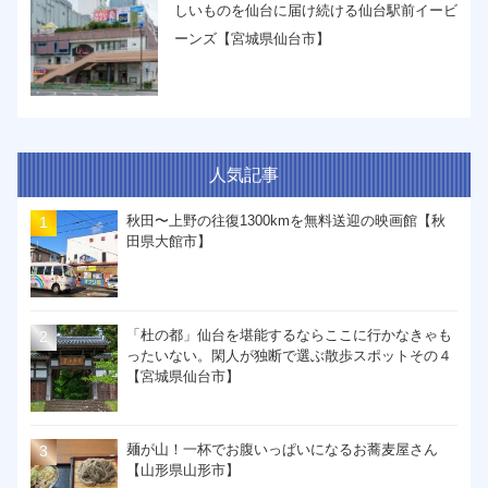
しいものを仙台に届け続ける仙台駅前イービ
ーンズ【宮城県仙台市】
人気記事
秋田〜上野の往復1300kmを無料送迎の映画館【秋
田県大館市】
「杜の都」仙台を堪能するならここに行かなきゃも
ったいない。閑人が独断で選ぶ散歩スポットその４
【宮城県仙台市】
麺が山！一杯でお腹いっぱいになるお蕎麦屋さん
【山形県山形市】