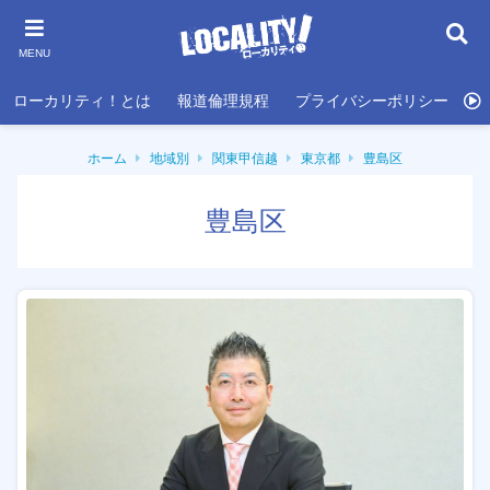
MENU
ローカリティ！とは
報道倫理規程
プライバシーポリシー
利
ホーム
地域別
関東甲信越
東京都
豊島区
豊島区