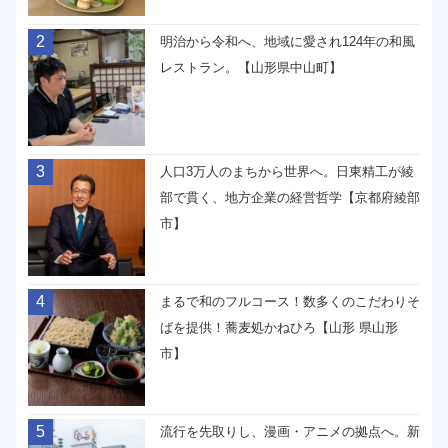
2
明治から令和へ、地域に愛され124年の和風
レストラン。【山形県中山町】
3
人口3万人のまちから世界へ。日東精工が綾
部で貫く、地方企業の経営哲学【京都府綾部
市】
4
まるで和のフルコース！数多くのこだわりそ
ばを提供！蕎麦処かねひろ【山形 県山形
市】
5
流行を先取りし、漫画・アニメの拠点へ。新