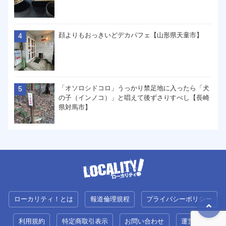
顔よりもおっきいどデカパフェ【山形県天童市】
「オソロシドコロ」うっかり禁足地に入ったら「犬
の子（インノコ）」と唱えて後ずさりすべし【長崎
県対馬市】
ローカリティ！とは
報道倫理規程
プライバシーポリシー
利用規約
特定商取引表示
お問い合わせ
運営会社