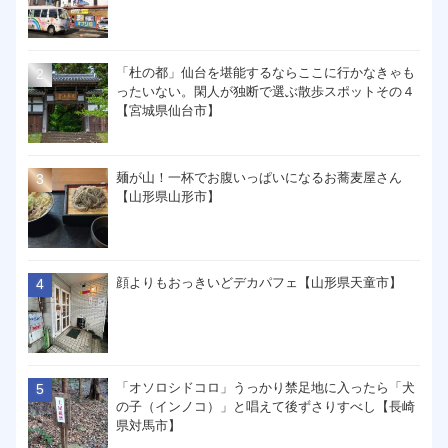
「杜の都」仙台を堪能するならここに行かなきゃも
ったいない。閑人が独断で選ぶ散歩スポットその４
【宮城県仙台市】
麺が山！一杯でお腹いっぱいになるお蕎麦屋さん
【山形県山形市】
顔よりもおっきいどデカパフェ【山形県天童市】
「オソロシドコロ」うっかり禁足地に入ったら「犬
の子（インノコ）」と唱えて後ずさりすべし【長崎
県対馬市】