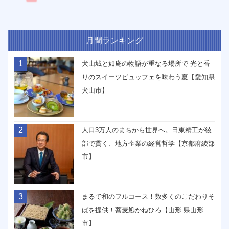
月間ランキング
1
犬山城と如庵の物語が重なる場所で 光と香
りのスイーツビュッフェを味わう夏【愛知県
犬山市】
2
人口3万人のまちから世界へ。日東精工が綾
部で貫く、地方企業の経営哲学【京都府綾部
市】
3
まるで和のフルコース！数多くのこだわりそ
ばを提供！蕎麦処かねひろ【山形 県山形
市】