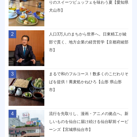
りのスイーツビュッフェを味わう夏【愛知県
犬山市】
2
人口3万人のまちから世界へ。日東精工が綾
部で貫く、地方企業の経営哲学【京都府綾部
市】
3
まるで和のフルコース！数多くのこだわりそ
ばを提供！蕎麦処かねひろ【山形 県山形
市】
4
流行を先取りし、漫画・アニメの拠点へ。新
しいものを仙台に届け続ける仙台駅前イービ
ーンズ【宮城県仙台市】