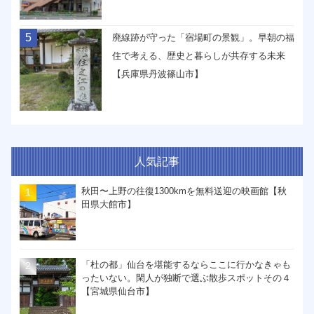
5
廃線跡が守った「宿場町の景観」。早朝の福
住で考える、歴史と暮らしが共存する未来
【兵庫県丹波篠山市】
人気記事
秋田〜上野の往復1300kmを無料送迎の映画館【秋
田県大館市】
「杜の都」仙台を堪能するならここに行かなきゃも
ったいない。閑人が独断で選ぶ散歩スポットその４
【宮城県仙台市】