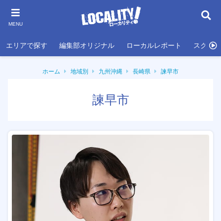
MENU
エリアで探す
編集部オリジナル
ローカルレポート
スクール
ホーム
地域別
九州沖縄
長崎県
諫早市
諫早市