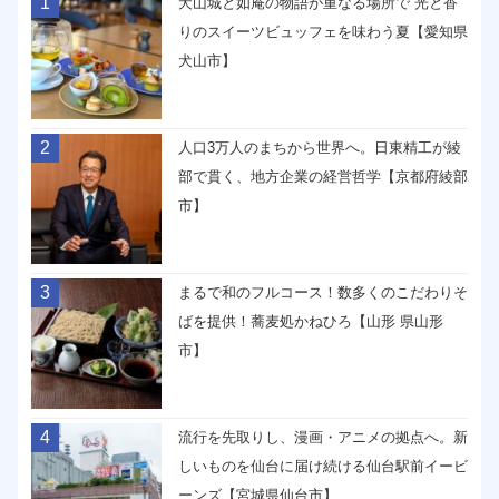
1
犬山城と如庵の物語が重なる場所で 光と香
りのスイーツビュッフェを味わう夏【愛知県
犬山市】
2
人口3万人のまちから世界へ。日東精工が綾
部で貫く、地方企業の経営哲学【京都府綾部
市】
3
まるで和のフルコース！数多くのこだわりそ
ばを提供！蕎麦処かねひろ【山形 県山形
市】
4
流行を先取りし、漫画・アニメの拠点へ。新
しいものを仙台に届け続ける仙台駅前イービ
ーンズ【宮城県仙台市】