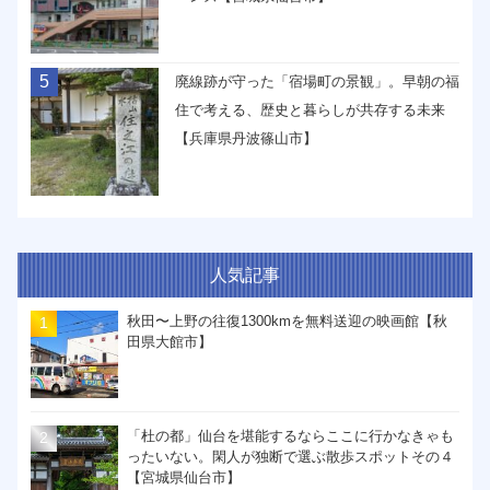
5
廃線跡が守った「宿場町の景観」。早朝の福
住で考える、歴史と暮らしが共存する未来
【兵庫県丹波篠山市】
人気記事
秋田〜上野の往復1300kmを無料送迎の映画館【秋
田県大館市】
「杜の都」仙台を堪能するならここに行かなきゃも
ったいない。閑人が独断で選ぶ散歩スポットその４
【宮城県仙台市】