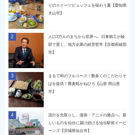
りのスイーツビュッフェを味わう夏【愛知県
犬山市】
2
人口3万人のまちから世界へ。日東精工が綾
部で貫く、地方企業の経営哲学【京都府綾部
市】
3
まるで和のフルコース！数多くのこだわりそ
ばを提供！蕎麦処かねひろ【山形 県山形
市】
4
流行を先取りし、漫画・アニメの拠点へ。新
しいものを仙台に届け続ける仙台駅前イービ
ーンズ【宮城県仙台市】