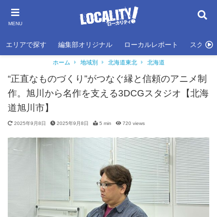
MENU
エリアで探す
編集部オリジナル
ローカルレポート
スクール
ホーム
地域別
北海道東北
北海道
“正直なものづくり”がつなぐ縁と信頼のアニメ制
作。旭川から名作を支える3DCGスタジオ【北海
道旭川市】
2025年9月8日
2025年9月8日
5 min
720
views