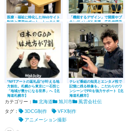
医療・福祉に特化したWebサイト
「機能するデザイン」で開業やブ
制作と運用サポート。トータル支
ランディングを支援。広告代理店
援で企業のプロモーション活動を
などでの経験を生かした提案力
バックアップ【北海道札幌市】
【北海道札幌市】
“NFTアートの返礼品”が叶える地
テレビ番組の知見とエンタメ性で
方創生。札幌から東京に一石投じ
記憶に残る映像を。こだわりのワ
「地域が豊かになる世界」へ【北
ンシーンでPRを強力サポート【北
海道札幌市】
海道札幌市】
カテゴリー：
北海道
旭川市
風雲会社伝
タグ：
3DCG制作
VFX制作
アニメーション撮影