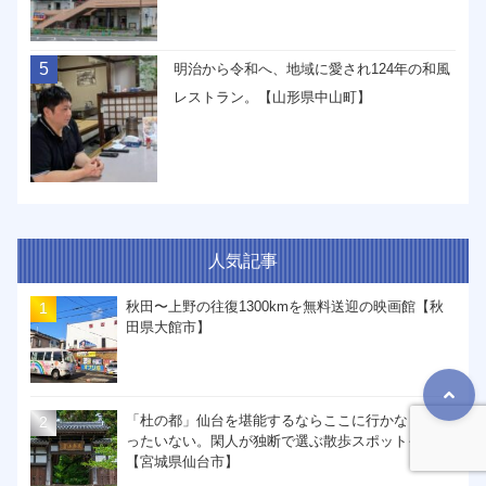
5
明治から令和へ、地域に愛され124年の和風
レストラン。【山形県中山町】
人気記事
秋田〜上野の往復1300kmを無料送迎の映画館【秋
田県大館市】
「杜の都」仙台を堪能するならここに行かなきゃも
ったいない。閑人が独断で選ぶ散歩スポットその４
【宮城県仙台市】