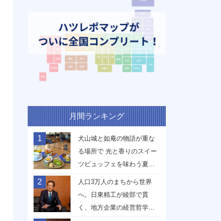
月間ランキング
1
犬山城と如庵の物語が重な
る場所で 光と香りのスイー
ツビュッフェを味わう夏
【愛知県犬山市】
2
人口3万人のまちから世界
へ。日東精工が綾部で貫
く、地方企業の経営哲学
【京都府綾部市】