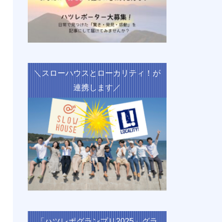
＼スローハウスとローカリティ！が
連携します／
「ハツレポグランプリ2025」グラ