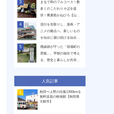
3
まるで和のフルコース！数
多くのこだわりそばを提
供！蕎麦処かねひろ【山形
県山形市】
4
流行を先取りし、漫画・ア
ニメの拠点へ。新しいもの
を仙台に届け続ける仙台駅
前イービーンズ【宮城県仙
5
廃線跡が守った「宿場町の
台市】
景観」。早朝の福住で考え
る、歴史と暮らしが共存す
る未来【兵庫県丹波篠山
市】
人気記事
秋田〜上野の往復1300kmを
無料送迎の映画館【秋田県
大館市】