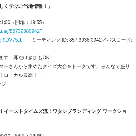
楽しく学ぶご当地情報！」
21:00（開場：19:55）
m.us/j/85739380942?
i9DV75.1
ミーティング ID: 857 3938 0942／パスコード:
ます！耳だけ参加もOK！
ターさんから集めたクイズ大会＆トークです。みんなで盛り
！ローカル最高！！
ンジ
た！イーストタイムズ流！ワタシブランディング ワークショ