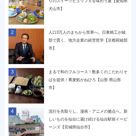
りのスイーツビュッフェを味わう夏【愛知県
犬山市】
2
人口3万人のまちから世界へ。日東精工が綾
部で貫く、地方企業の経営哲学【京都府綾部
市】
3
まるで和のフルコース！数多くのこだわりそ
ばを提供！蕎麦処かねひろ【山形 県山形
市】
4
流行を先取りし、漫画・アニメの拠点へ。新
しいものを仙台に届け続ける仙台駅前イービ
ーンズ【宮城県仙台市】