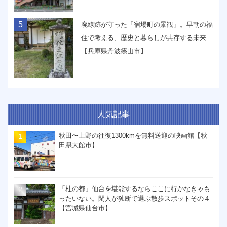
5
廃線跡が守った「宿場町の景観」。早朝の福
住で考える、歴史と暮らしが共存する未来
【兵庫県丹波篠山市】
人気記事
秋田〜上野の往復1300kmを無料送迎の映画館【秋
田県大館市】
「杜の都」仙台を堪能するならここに行かなきゃも
ったいない。閑人が独断で選ぶ散歩スポットその４
【宮城県仙台市】