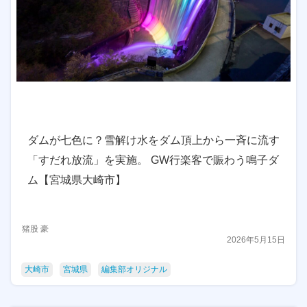
ダムが七色に？雪解け水をダム頂上から一斉に流す
「すだれ放流」を実施。 GW行楽客で賑わう鳴子ダ
ム【宮城県大崎市】
猪股 豪
2026年5月15日
大崎市
宮城県
編集部オリジナル