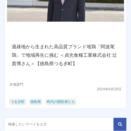
過疎地から生まれた高品質ブランド地鶏「阿波尾
鶏」で地域再生に挑む ＜貞光食糧工業株式会社 辻
貴博さん＞【徳島県つるぎ町】
木場晏門
2024年9月20日
つるぎ町
徳島県
時代の開拓者たち