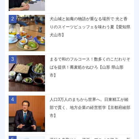
2
犬山城と如庵の物語が重なる場所で 光と香
りのスイーツビュッフェを味わう夏【愛知県
犬山市】
3
まるで和のフルコース！数多くのこだわりそ
ばを提供！蕎麦処かねひろ【山形 県山形
市】
4
人口3万人のまちから世界へ。日東精工が綾
部で貫く、地方企業の経営哲学【京都府綾部
市】