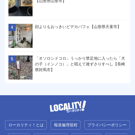
【山形県山形市】
顔よりもおっきいどデカパフェ【山形県天童市】
「オソロシドコロ」うっかり禁足地に入ったら「犬
の子（インノコ）」と唱えて後ずさりすべし【長崎
県対馬市】
ローカリティ！とは
報道倫理規程
プライバシーポリシー