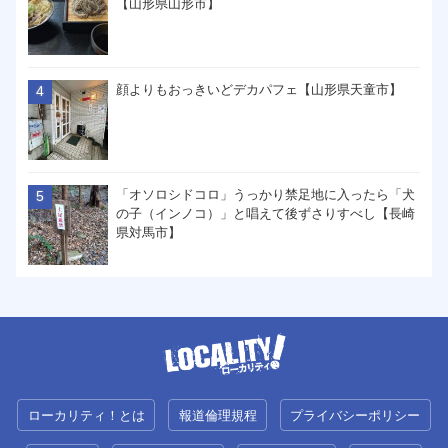
【山形県山形市】
顔よりもおっきいどデカパフェ【山形県天童市】
「オソロシドコロ」うっかり禁足地に入ったら「犬
の子（インノコ）」と唱えて後ずさりすべし【長崎
県対馬市】
ローカリティ！とは
報道倫理規程
プライバシーポリシー