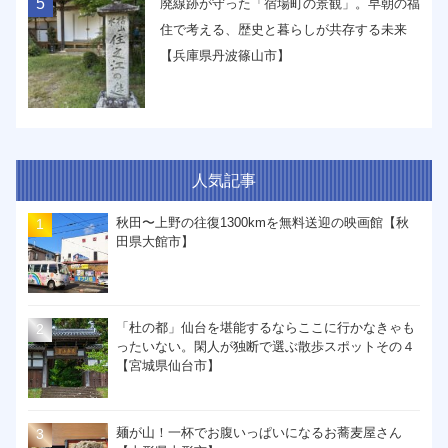
5
廃線跡が守った「宿場町の景観」。早朝の福
住で考える、歴史と暮らしが共存する未来
【兵庫県丹波篠山市】
人気記事
秋田〜上野の往復1300kmを無料送迎の映画館【秋
田県大館市】
「杜の都」仙台を堪能するならここに行かなきゃも
ったいない。閑人が独断で選ぶ散歩スポットその４
【宮城県仙台市】
麺が山！一杯でお腹いっぱいになるお蕎麦屋さん