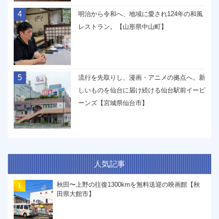
4
明治から令和へ、地域に愛され124年の和風
レストラン。【山形県中山町】
5
流行を先取りし、漫画・アニメの拠点へ。新
しいものを仙台に届け続ける仙台駅前イービ
ーンズ【宮城県仙台市】
人気記事
秋田〜上野の往復1300kmを無料送迎の映画館【秋
田県大館市】