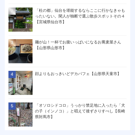
「杜の都」仙台を堪能するならここに行かなきゃも
ったいない。閑人が独断で選ぶ散歩スポットその４
【宮城県仙台市】
麺が山！一杯でお腹いっぱいになるお蕎麦屋さん
【山形県山形市】
顔よりもおっきいどデカパフェ【山形県天童市】
「オソロシドコロ」うっかり禁足地に入ったら「犬
の子（インノコ）」と唱えて後ずさりすべし【長崎
県対馬市】