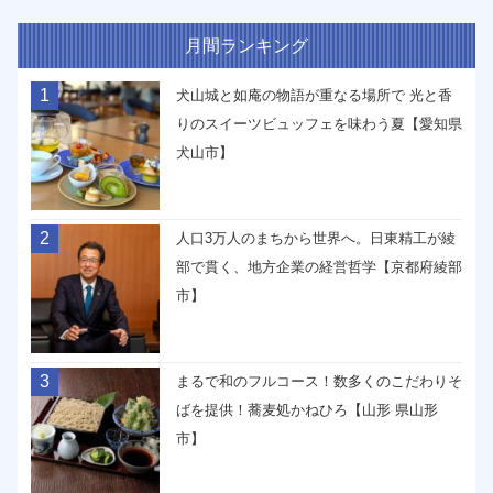
月間ランキング
1
犬山城と如庵の物語が重なる場所で 光と香
りのスイーツビュッフェを味わう夏【愛知県
犬山市】
2
人口3万人のまちから世界へ。日東精工が綾
部で貫く、地方企業の経営哲学【京都府綾部
市】
3
まるで和のフルコース！数多くのこだわりそ
ばを提供！蕎麦処かねひろ【山形 県山形
市】