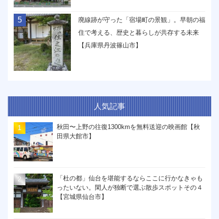
5
廃線跡が守った「宿場町の景観」。早朝の福
住で考える、歴史と暮らしが共存する未来
【兵庫県丹波篠山市】
人気記事
秋田〜上野の往復1300kmを無料送迎の映画館【秋
田県大館市】
「杜の都」仙台を堪能するならここに行かなきゃも
ったいない。閑人が独断で選ぶ散歩スポットその４
【宮城県仙台市】