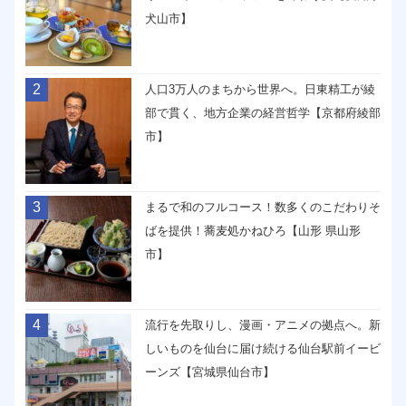
犬山市】
2
人口3万人のまちから世界へ。日東精工が綾
部で貫く、地方企業の経営哲学【京都府綾部
市】
3
まるで和のフルコース！数多くのこだわりそ
ばを提供！蕎麦処かねひろ【山形 県山形
市】
4
流行を先取りし、漫画・アニメの拠点へ。新
しいものを仙台に届け続ける仙台駅前イービ
ーンズ【宮城県仙台市】