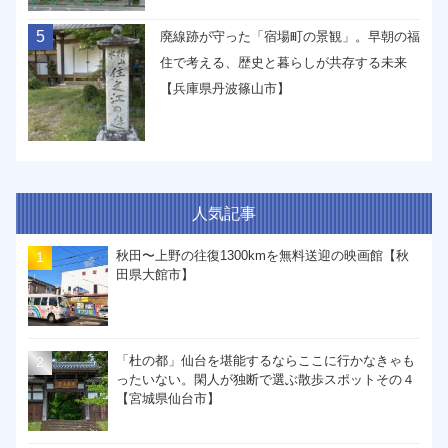
5
廃線跡が守った「宿場町の景観」。早朝の福
住で考える、歴史と暮らしが共存する未来
【兵庫県丹波篠山市】
人気記事
秋田〜上野の往復1300kmを無料送迎の映画館【秋
田県大館市】
「杜の都」仙台を堪能するならここに行かなきゃも
ったいない。閑人が独断で選ぶ散歩スポットその４
【宮城県仙台市】