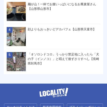
麺が山！一杯でお腹いっぱいになるお蕎麦屋さん
【山形県山形市】
顔よりもおっきいどデカパフェ【山形県天童市】
「オソロシドコロ」うっかり禁足地に入ったら「犬
の子（インノコ）」と唱えて後ずさりすべし【長崎
県対馬市】