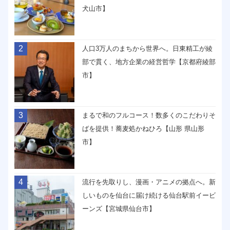
犬山市】
2
人口3万人のまちから世界へ。日東精工が綾
部で貫く、地方企業の経営哲学【京都府綾部
市】
3
まるで和のフルコース！数多くのこだわりそ
ばを提供！蕎麦処かねひろ【山形 県山形
市】
4
流行を先取りし、漫画・アニメの拠点へ。新
しいものを仙台に届け続ける仙台駅前イービ
ーンズ【宮城県仙台市】