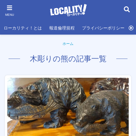
MENU
ローカリティ！とは
報道倫理規程
プライバシーポリシー
利
ホーム
木彫りの熊の記事一覧