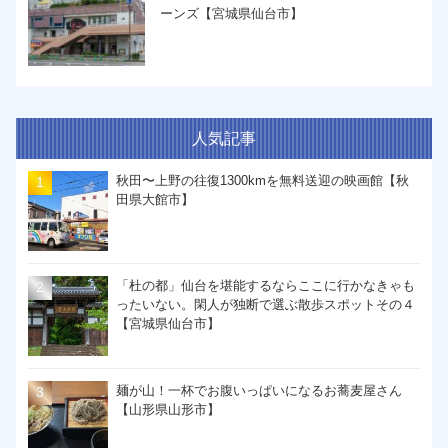
ーンズ【宮城県仙台市】
人気記事
秋田〜上野の往復1300kmを無料送迎の映画館【秋
田県大館市】
「杜の都」仙台を堪能するならここに行かなきゃも
ったいない。閑人が独断で選ぶ散歩スポットその４
【宮城県仙台市】
麺が山！一杯でお腹いっぱいになるお蕎麦屋さん
【山形県山形市】