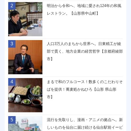
2
明治から令和へ、地域に愛され124年の和風
レストラン。【山形県中山町】
3
人口3万人のまちから世界へ。日東精工が綾
部で貫く、地方企業の経営哲学【京都府綾部
市】
4
まるで和のフルコース！数多くのこだわりそ
ばを提供！蕎麦処かねひろ【山形 県山形
市】
5
流行を先取りし、漫画・アニメの拠点へ。新
しいものを仙台に届け続ける仙台駅前イービ