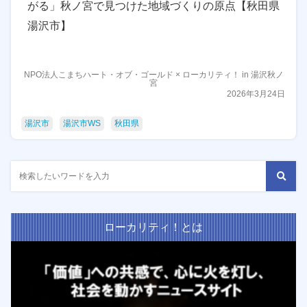
がる」秋ノ宮で見つけた地域づくりの原点【秋田県
湯沢市】
NPO法人こまちハート・オブ・ゴールド × ローカリティ！ in 湯沢秋ノ
宮
2026年3月24日
湯沢市
湯沢市WS
秋田県
ローカリティ！とは