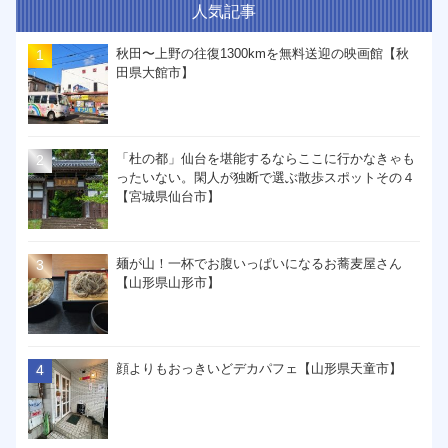
人気記事
秋田〜上野の往復1300kmを無料送迎の映画館【秋
田県大館市】
「杜の都」仙台を堪能するならここに行かなきゃも
ったいない。閑人が独断で選ぶ散歩スポットその４
【宮城県仙台市】
麺が山！一杯でお腹いっぱいになるお蕎麦屋さん
【山形県山形市】
顔よりもおっきいどデカパフェ【山形県天童市】