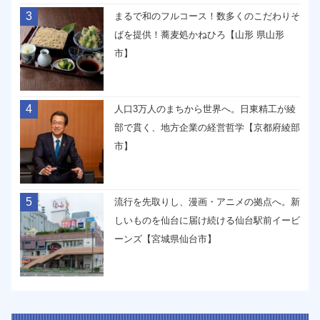
3
まるで和のフルコース！数多くのこだわりそ
ばを提供！蕎麦処かねひろ【山形 県山形
市】
4
人口3万人のまちから世界へ。日東精工が綾
部で貫く、地方企業の経営哲学【京都府綾部
市】
5
流行を先取りし、漫画・アニメの拠点へ。新
しいものを仙台に届け続ける仙台駅前イービ
ーンズ【宮城県仙台市】