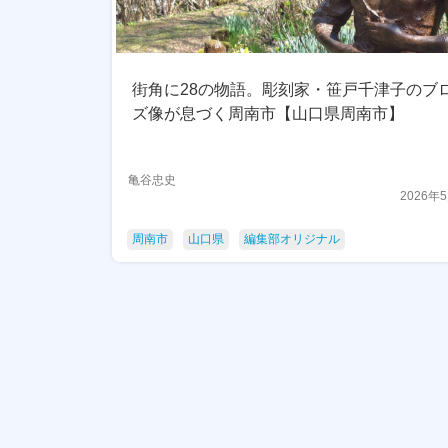
街角に28の物語。彫刻家・笹戸千津子のブ
ズ像が息づく周南市【山口県周南市】
亀谷忠史
2026年
周南市
山口県
編集部オリジナル