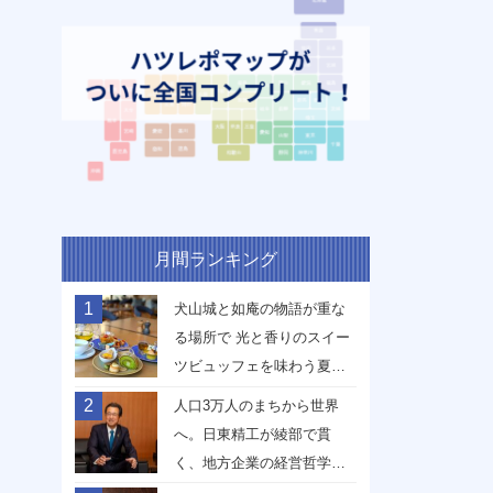
月間ランキング
1
犬山城と如庵の物語が重な
る場所で 光と香りのスイー
ツビュッフェを味わう夏
【愛知県犬山市】
2
人口3万人のまちから世界
へ。日東精工が綾部で貫
く、地方企業の経営哲学
【京都府綾部市】