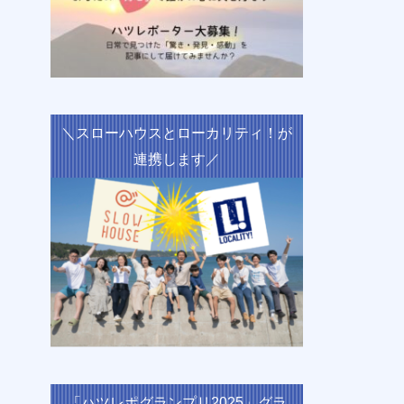
＼スローハウスとローカリティ！が
連携します／
「ハツレポグランプリ2025」グラ