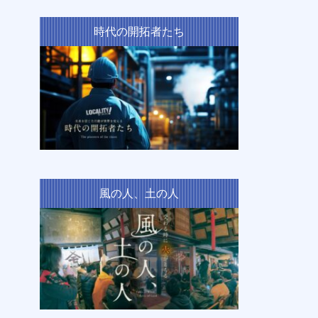
時代の開拓者たち
風の人、土の人