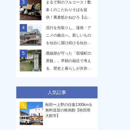
3
まるで和のフルコース！数
多くのこだわりそばを提
供！蕎麦処かねひろ【山形
県山形市】
4
流行を先取りし、漫画・ア
ニメの拠点へ。新しいもの
を仙台に届け続ける仙台駅
前イービーンズ【宮城県仙
5
廃線跡が守った「宿場町の
台市】
景観」。早朝の福住で考え
る、歴史と暮らしが共存す
る未来【兵庫県丹波篠山
市】
人気記事
秋田〜上野の往復1300kmを
無料送迎の映画館【秋田県
大館市】