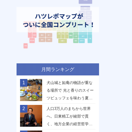
月間ランキング
1
犬山城と如庵の物語が重な
る場所で 光と香りのスイー
ツビュッフェを味わう夏
【愛知県犬山市】
2
人口3万人のまちから世界
へ。日東精工が綾部で貫
く、地方企業の経営哲学
【京都府綾部市】