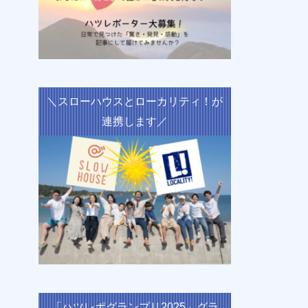
＼スローハウスとローカリティ！が
連携します／
「ハツレポグランプリ2025」グラ