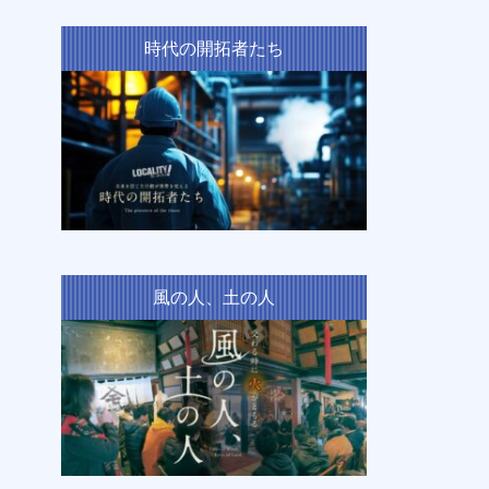
時代の開拓者たち
風の人、土の人