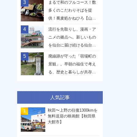
3
まるで和のフルコース！数
多くのこだわりそばを提
供！蕎麦処かねひろ【山形
県山形市】
4
流行を先取りし、漫画・ア
ニメの拠点へ。新しいもの
を仙台に届け続ける仙台駅
前イービーンズ【宮城県仙
5
廃線跡が守った「宿場町の
台市】
景観」。早朝の福住で考え
る、歴史と暮らしが共存す
る未来【兵庫県丹波篠山
市】
人気記事
秋田〜上野の往復1300kmを
無料送迎の映画館【秋田県
大館市】