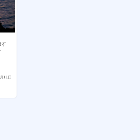
録す
フ
1月11日