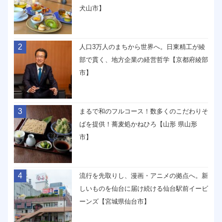
犬山市】
2
人口3万人のまちから世界へ。日東精工が綾
部で貫く、地方企業の経営哲学【京都府綾部
市】
3
まるで和のフルコース！数多くのこだわりそ
ばを提供！蕎麦処かねひろ【山形 県山形
市】
4
流行を先取りし、漫画・アニメの拠点へ。新
しいものを仙台に届け続ける仙台駅前イービ
ーンズ【宮城県仙台市】