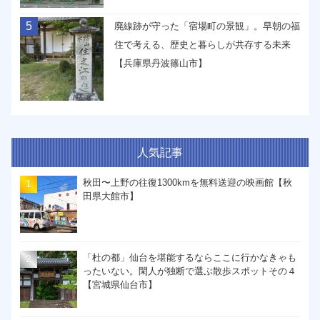
5
廃線跡が守った「宿場町の景観」。早朝の福
住で考える、歴史と暮らしが共存する未来
【兵庫県丹波篠山市】
人気記事
秋田〜上野の往復1300kmを無料送迎の映画館【秋
田県大館市】
「杜の都」仙台を堪能するならここに行かなきゃも
ったいない。閑人が独断で選ぶ散歩スポットその４
【宮城県仙台市】