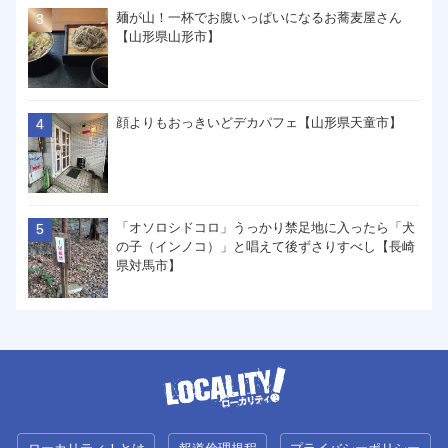
麺が山！一杯でお腹いっぱいになるお蕎麦屋さん
【山形県山形市】
顔よりもおっきいどデカパフェ【山形県天童市】
「オソロシドコロ」うっかり禁足地に入ったら「犬
の子（インノコ）」と唱えて後ずさりすべし【長崎
県対馬市】