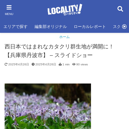
MENU
エリアで探す
編集部オリジナル
ローカルレポート
スクール
ホーム
西日本ではまれなカタクリ群生地が満開に！
【兵庫県丹波市】 – スライドショー
2025年4月26日
2025年4月26日
1 min
90
views