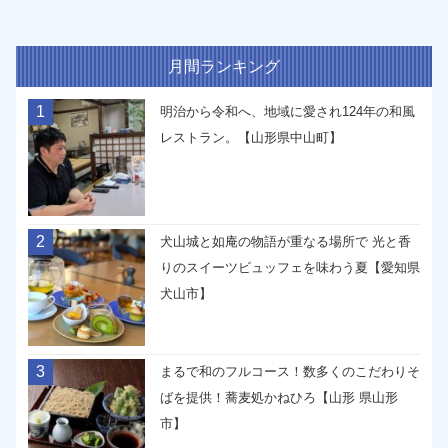
月間ランキング
1
明治から令和へ、地域に愛され124年の和風
レストラン。【山形県中山町】
2
犬山城と如庵の物語が重なる場所で 光と香
りのスイーツビュッフェを味わう夏【愛知県
犬山市】
3
まるで和のフルコース！数多くのこだわりそ
ばを提供！蕎麦処かねひろ【山形 県山形
市】