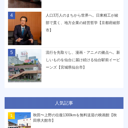
4
人口3万人のまちから世界へ。日東精工が綾
部で貫く、地方企業の経営哲学【京都府綾部
市】
5
流行を先取りし、漫画・アニメの拠点へ。新
しいものを仙台に届け続ける仙台駅前イービ
ーンズ【宮城県仙台市】
人気記事
秋田〜上野の往復1300kmを無料送迎の映画館【秋
田県大館市】