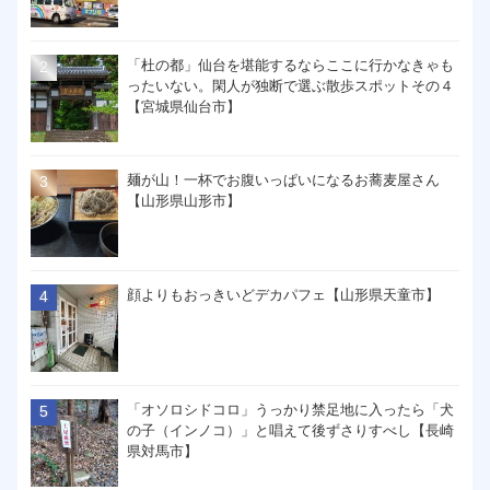
「杜の都」仙台を堪能するならここに行かなきゃも
ったいない。閑人が独断で選ぶ散歩スポットその４
【宮城県仙台市】
麺が山！一杯でお腹いっぱいになるお蕎麦屋さん
【山形県山形市】
顔よりもおっきいどデカパフェ【山形県天童市】
「オソロシドコロ」うっかり禁足地に入ったら「犬
の子（インノコ）」と唱えて後ずさりすべし【長崎
県対馬市】