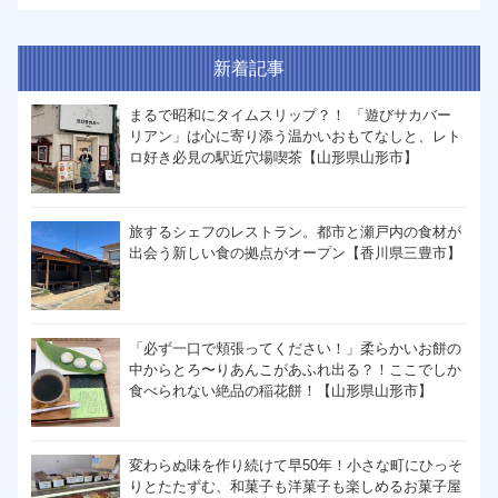
新着記事
まるで昭和にタイムスリップ？！ 「遊びサカバー
リアン」は心に寄り添う温かいおもてなしと、レト
ロ好き必見の駅近穴場喫茶【山形県山形市】
旅するシェフのレストラン。都市と瀬戸内の食材が
出会う新しい食の拠点がオープン【香川県三豊市】
「必ず一口で頬張ってください！」柔らかいお餅の
中からとろ〜りあんこがあふれ出る？！ここでしか
食べられない絶品の稲花餅！【山形県山形市】
変わらぬ味を作り続けて早50年！小さな町にひっそ
りとたたずむ、和菓子も洋菓子も楽しめるお菓子屋