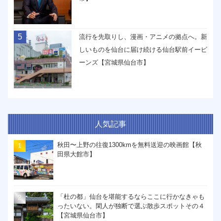
5
流行を先取りし、漫画・アニメの拠点へ。新
しいものを仙台に届け続ける仙台駅前イービ
ーンズ【宮城県仙台市】
人気記事
秋田〜上野の往復1300kmを無料送迎の映画館【秋
田県大館市】
「杜の都」仙台を堪能するならここに行かなきゃも
ったいない。閑人が独断で選ぶ散歩スポットその４
【宮城県仙台市】