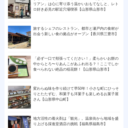
リアン」は心に寄り添う温かいおもてなしと、レト
ロ好き必見の駅近穴場喫茶【山形県山形市】
旅するシェフのレストラン。都市と瀬戸内の食材が
出会う新しい食の拠点がオープン【香川県三豊市】
「必ず一口で頬張ってください！」柔らかいお餅の
中からとろ〜りあんこがあふれ出る？！ここでしか
食べられない絶品の稲花餅！【山形県山形市】
変わらぬ味を作り続けて早50年！小さな町にひっそ
りとたたずむ、和菓子も洋菓子も楽しめるお菓子屋
さん【山形県中山町】
地方活性の着火剤は「観光」。温泉街から地域を盛
り上げる採進堂酒店の挑戦【福島県福島市】