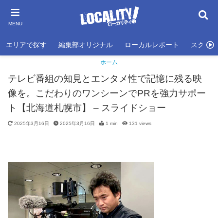
MENU
エリアで探す
編集部オリジナル
ローカルレポート
スクール
ホーム
テレビ番組の知見とエンタメ性で記憶に残る映
像を。こだわりのワンシーンでPRを強力サポー
ト【北海道札幌市】 – スライドショー
2025年3月16日
2025年3月16日
1 min
131
views