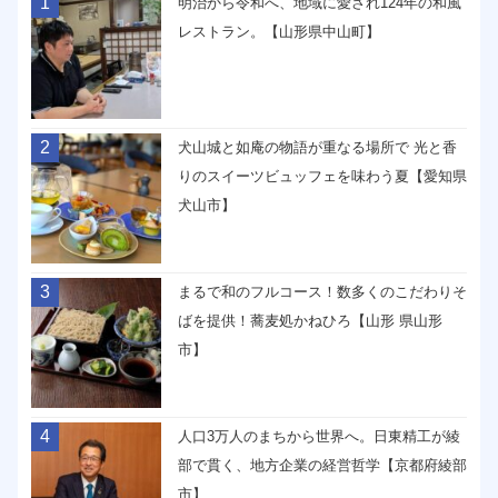
1
明治から令和へ、地域に愛され124年の和風
レストラン。【山形県中山町】
2
犬山城と如庵の物語が重なる場所で 光と香
りのスイーツビュッフェを味わう夏【愛知県
犬山市】
3
まるで和のフルコース！数多くのこだわりそ
ばを提供！蕎麦処かねひろ【山形 県山形
市】
4
人口3万人のまちから世界へ。日東精工が綾
部で貫く、地方企業の経営哲学【京都府綾部
市】