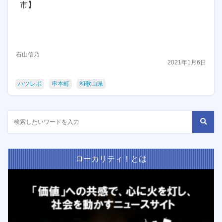
市】
石山信乃
2021年1月6日
ハツレポ
串本町
和歌山県
ローカリティ！とは