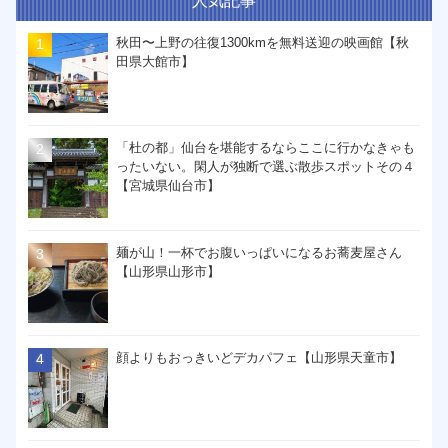
人気記事
秋田〜上野の往復1300kmを無料送迎の映画館【秋
田県大館市】
「杜の都」仙台を堪能するならここに行かなきゃも
ったいない。閑人が独断で選ぶ散歩スポットその４
【宮城県仙台市】
麺が山！一杯でお腹いっぱいになるお蕎麦屋さん
【山形県山形市】
顔よりもおっきいどデカパフェ【山形県天童市】