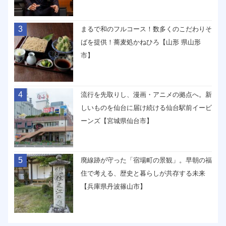
3
まるで和のフルコース！数多くのこだわりそ
ばを提供！蕎麦処かねひろ【山形 県山形
市】
4
流行を先取りし、漫画・アニメの拠点へ。新
しいものを仙台に届け続ける仙台駅前イービ
ーンズ【宮城県仙台市】
5
廃線跡が守った「宿場町の景観」。早朝の福
住で考える、歴史と暮らしが共存する未来
【兵庫県丹波篠山市】