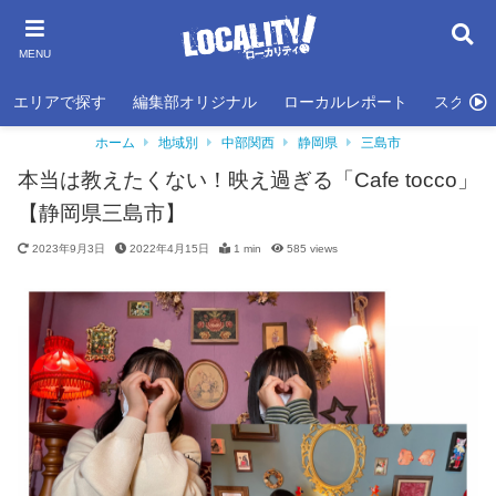
MENU
エリアで探す
編集部オリジナル
ローカルレポート
スクール
ホーム
地域別
中部関西
静岡県
三島市
本当は教えたくない！映え過ぎる「Cafe tocco」
【静岡県三島市】
2023年9月3日
2022年4月15日
1 min
585
views