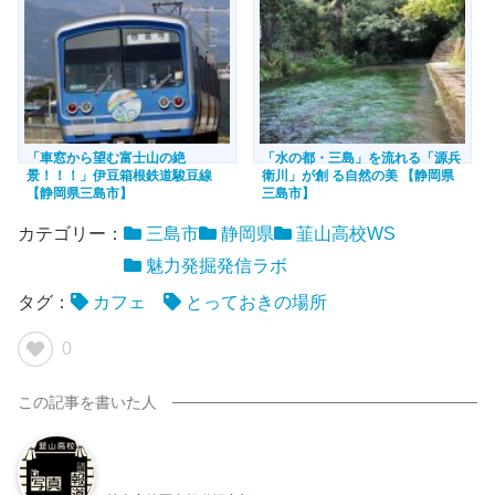
「車窓から望む富士山の絶
「水の都・三島」を流れる「源兵
景！！！」伊豆箱根鉄道駿豆線
衛川」が創 る自然の美 【静岡県
【静岡県三島市】
三島市】
カテゴリー：
三島市
静岡県
韮山高校WS
魅力発掘発信ラボ
タグ：
カフェ
とっておきの場所
0