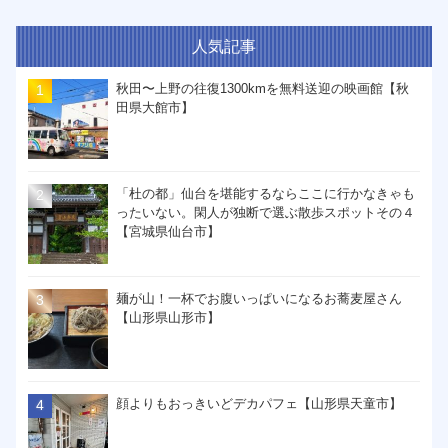
人気記事
秋田〜上野の往復1300kmを無料送迎の映画館【秋
田県大館市】
「杜の都」仙台を堪能するならここに行かなきゃも
ったいない。閑人が独断で選ぶ散歩スポットその４
【宮城県仙台市】
麺が山！一杯でお腹いっぱいになるお蕎麦屋さん
【山形県山形市】
顔よりもおっきいどデカパフェ【山形県天童市】