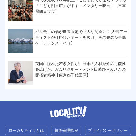
「こども四日市」がドキュメンタリー映画に【三重
県四日市市】
パリ最古の橋が期間限定で巨大な洞窟に！ 人気アー
ティストが仕掛けたアートを抜け、その先のシテ島
へ【フランス・パリ】
英国に憧れた若き女性が、日本の人材紹介の可能性
を広げた。JACリクルートメント田崎ひろみさんの
開拓者精神【東京都千代田区】
ローカリティ！とは
報道倫理規程
プライバシーポリシー