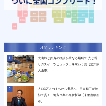
月間ランキング
1
犬山城と如庵の物語が重なる場所で 光と香
りのスイーツビュッフェを味わう夏【愛知県
犬山市】
2
人口3万人のまちから世界へ。日東精工が綾
部で貫く、地方企業の経営哲学【京都府綾部
市】