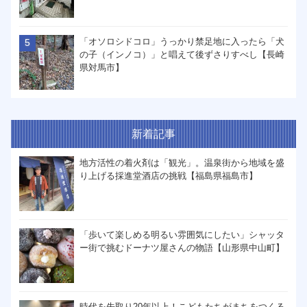
「オソロシドコロ」うっかり禁足地に入ったら「犬
の子（インノコ）」と唱えて後ずさりすべし【長崎
県対馬市】
新着記事
地方活性の着火剤は「観光」。温泉街から地域を盛
り上げる採進堂酒店の挑戦【福島県福島市】
「歩いて楽しめる明るい雰囲気にしたい」シャッタ
ー街で挑むドーナツ屋さんの物語【山形県中山町】
時代を先取り20年以上！こどもたちがまちをつくる