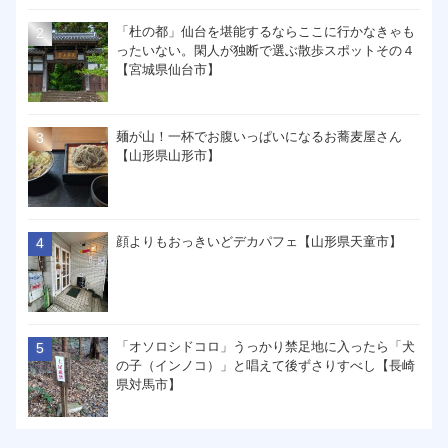
「杜の都」仙台を堪能するならここに行かなきゃも
ったいない。閑人が独断で選ぶ散歩スポットその４
【宮城県仙台市】
麺が山！一杯でお腹いっぱいになるお蕎麦屋さん
【山形県山形市】
顔よりもおっきいどデカパフェ【山形県天童市】
「オソロシドコロ」うっかり禁足地に入ったら「犬
の子（インノコ）」と唱えて後ずさりすべし【長崎
県対馬市】