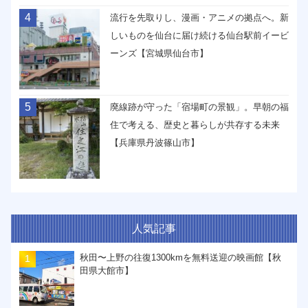
4
流行を先取りし、漫画・アニメの拠点へ。新
しいものを仙台に届け続ける仙台駅前イービ
ーンズ【宮城県仙台市】
5
廃線跡が守った「宿場町の景観」。早朝の福
住で考える、歴史と暮らしが共存する未来
【兵庫県丹波篠山市】
人気記事
秋田〜上野の往復1300kmを無料送迎の映画館【秋
田県大館市】