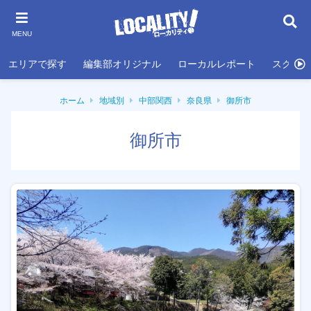
MENU
エリアで探す
編集部オリジナル
ローカルレポート
スクール
ホーム
地域別
中部関西
奈良県
御所市
御所市