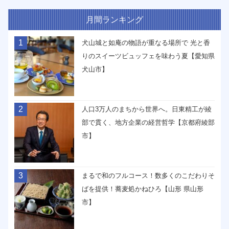
月間ランキング
1
犬山城と如庵の物語が重なる場所で 光と香
りのスイーツビュッフェを味わう夏【愛知県
犬山市】
2
人口3万人のまちから世界へ。日東精工が綾
部で貫く、地方企業の経営哲学【京都府綾部
市】
3
まるで和のフルコース！数多くのこだわりそ
ばを提供！蕎麦処かねひろ【山形 県山形
市】