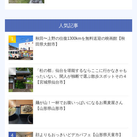
人気記事
秋田〜上野の往復1300kmを無料送迎の映画館【秋
田県大館市】
「杜の都」仙台を堪能するならここに行かなきゃも
ったいない。閑人が独断で選ぶ散歩スポットその４
【宮城県仙台市】
麺が山！一杯でお腹いっぱいになるお蕎麦屋さん
【山形県山形市】
顔よりもおっきいどデカパフェ【山形県天童市】