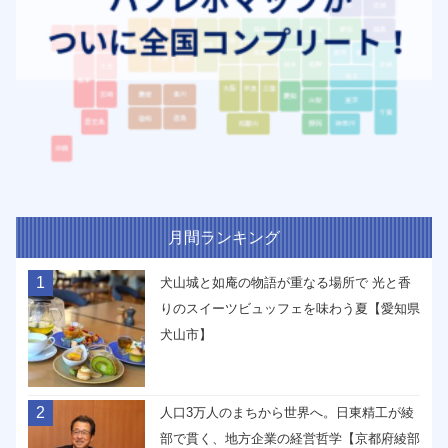
月間ランキング
1
犬山城と如庵の物語が重なる場所で 光と香
りのスイーツビュッフェを味わう夏【愛知県
犬山市】
2
人口3万人のまちから世界へ。日東精工が綾
部で貫く、地方企業の経営哲学【京都府綾部