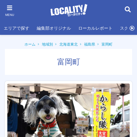
MENU
エリアで探す
編集部オリジナル
ローカルレポート
スクール
ホーム
地域別
北海道東北
福島県
富岡町
富岡町