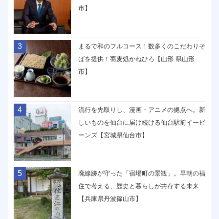
市】
3
まるで和のフルコース！数多くのこだわりそ
ばを提供！蕎麦処かねひろ【山形 県山形
市】
4
流行を先取りし、漫画・アニメの拠点へ。新
しいものを仙台に届け続ける仙台駅前イービ
ーンズ【宮城県仙台市】
5
廃線跡が守った「宿場町の景観」。早朝の福
住で考える、歴史と暮らしが共存する未来
【兵庫県丹波篠山市】