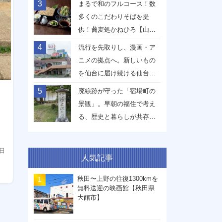
3
まるで和のフルコース！数
多くのこだわりそばを提
供！蕎麦処かねひろ【山形
県山形市】
4
流行を先取りし、漫画・ア
ニメの拠点へ。新しいもの
を仙台に届け続ける仙台駅
前イービーンズ【宮城県仙
5
廃線跡が守った「宿場町の
台市】
景観」。早朝の福住で考え
る、歴史と暮らしが共存す
る未来【兵庫県丹波篠山
市】
9日
人気記事
秋田〜上野の往復1300kmを
無料送迎の映画館【秋田県
大館市】