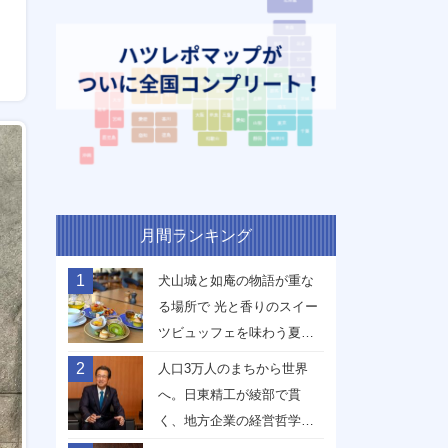
月間ランキング
1
犬山城と如庵の物語が重な
る場所で 光と香りのスイー
ツビュッフェを味わう夏
【愛知県犬山市】
2
人口3万人のまちから世界
へ。日東精工が綾部で貫
く、地方企業の経営哲学
【京都府綾部市】