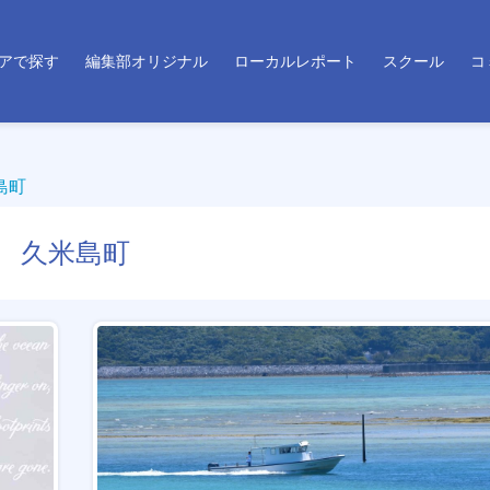
アで探す
編集部オリジナル
ローカルレポート
スクール
コ
島町
久米島町