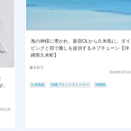
海の神様に導かれ、新宿OLから久米島に。ダイ
ビングと宿で癒しを提供するネプチューン【沖
縄県久米町】
藤木彩乃
2024年3月1
な
i」
久米島町
沖縄ブランドストーリー
沖縄県
3月21日