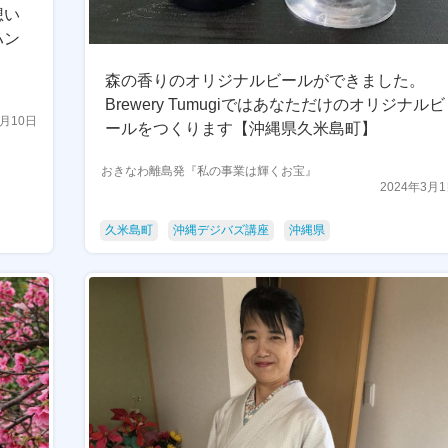
想い
ハン
森の香りのオリジナルビールができました。
Brewery Tumugiではあなただけのオリジナルビ
3月10日
ールをつくります【沖縄県久米島町】
おきなわ離島発『私の事業は輝くお宝』
2024年3月
久米島町
沖縄デジバズ講座
沖縄県