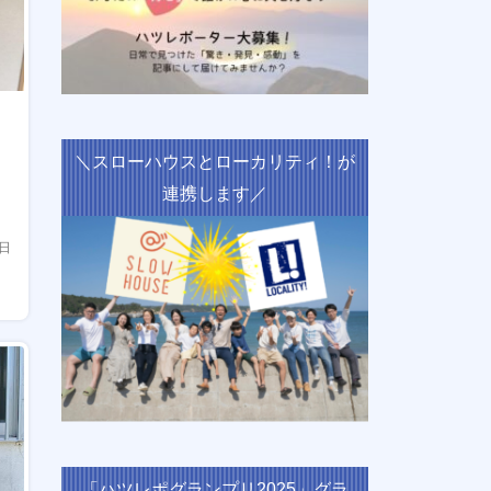
＼スローハウスとローカリティ！が
連携します／
5日
「ハツレポグランプリ2025」グラ