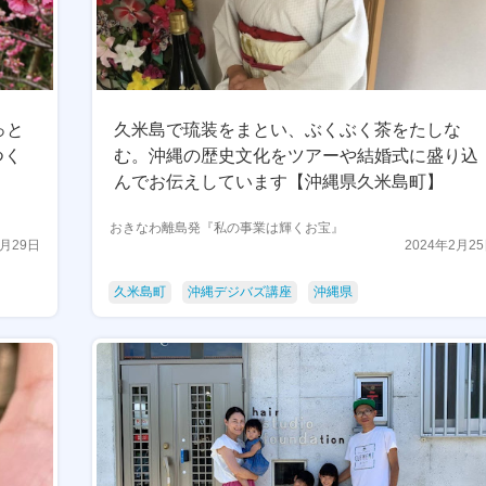
っと
久米島で琉装をまとい、ぶくぶく茶をたしな
つく
む。沖縄の歴史文化をツアーや結婚式に盛り込
んでお伝えしています【沖縄県久米島町】
おきなわ離島発『私の事業は輝くお宝』
2月29日
2024年2月2
久米島町
沖縄デジバズ講座
沖縄県