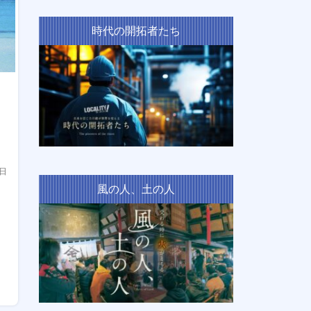
時代の開拓者たち
9日
風の人、土の人