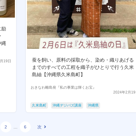
に励
ー
沖縄
蚕を飼い、原料の採取から、染め・織りあげる
2月19日
までのすべての工程を織子がひとりで行う久米
島紬【沖縄県久米島町】
おきなわ離島発『私の事業は輝くお宝』
2024年2月1
久米島町
沖縄デジバズ講座
沖縄県
2
…
6
次