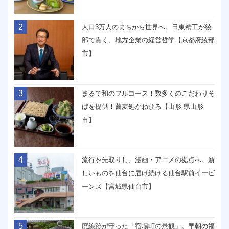
2
人口3万人のまちから世界へ。日東精工が綾
部で貫く、地方企業の経営哲学【京都府綾部
市】
3
まるで和のフルコース！数多くのこだわりそ
ばを提供！蕎麦処かねひろ【山形 県山形
市】
4
流行を先取りし、漫画・アニメの拠点へ。新
しいものを仙台に届け続ける仙台駅前イービ
ーンズ【宮城県仙台市】
5
廃線跡が守った「宿場町の景観」。早朝の福