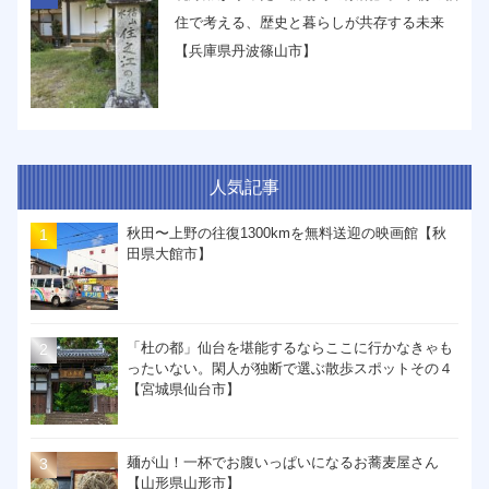
住で考える、歴史と暮らしが共存する未来
【兵庫県丹波篠山市】
人気記事
秋田〜上野の往復1300kmを無料送迎の映画館【秋
田県大館市】
「杜の都」仙台を堪能するならここに行かなきゃも
ったいない。閑人が独断で選ぶ散歩スポットその４
【宮城県仙台市】
麺が山！一杯でお腹いっぱいになるお蕎麦屋さん
【山形県山形市】