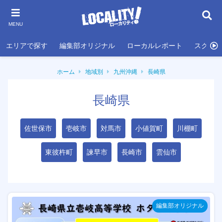
MENU
エリアで探す
編集部オリジナル
ローカルレポート
スクール
ホーム
地域別
九州沖縄
長崎県
長崎県
佐世保市
壱岐市
対馬市
小値賀町
川棚町
東彼杵町
諫早市
長崎市
雲仙市
編集部オリジナル