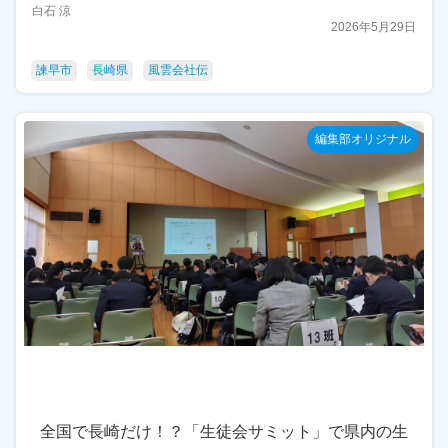
白石 涼
2026年5月29日
諫早市
長崎県
風雲会社伝
編集部オリジナル
全国で長崎だけ！？「生徒会サミット」で県内の生