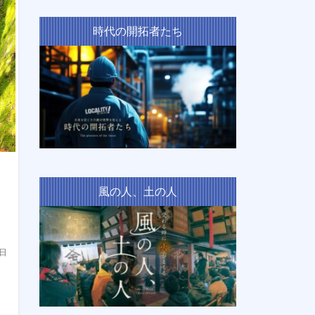
時代の開拓者たち
風の人、土の人
2日