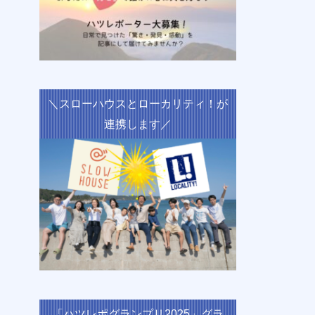
＼スローハウスとローカリティ！が
連携します／
「ハツレポグランプリ2025」グラ