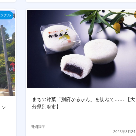
ジナル
まちの銘菓「別府かるかん」を訪ねて…… 【大
分県別府市】
ィン
田畑詞子
2023年3月2