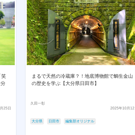
「笑
まるで天然の冷蔵庫？！地底博物館で鯛生金山
大分
の歴史を学ぶ【大分県日田市】
久田一彰
1月25日
2025年10月1
大分県
日田市
編集部オリジナル