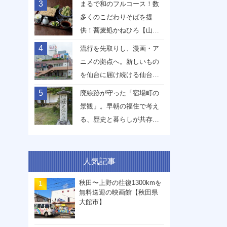
3
まるで和のフルコース！数
多くのこだわりそばを提
供！蕎麦処かねひろ【山形
県山形市】
4
流行を先取りし、漫画・ア
ニメの拠点へ。新しいもの
を仙台に届け続ける仙台駅
前イービーンズ【宮城県仙
5
廃線跡が守った「宿場町の
台市】
景観」。早朝の福住で考え
る、歴史と暮らしが共存す
る未来【兵庫県丹波篠山
市】
人気記事
秋田〜上野の往復1300kmを
無料送迎の映画館【秋田県
大館市】