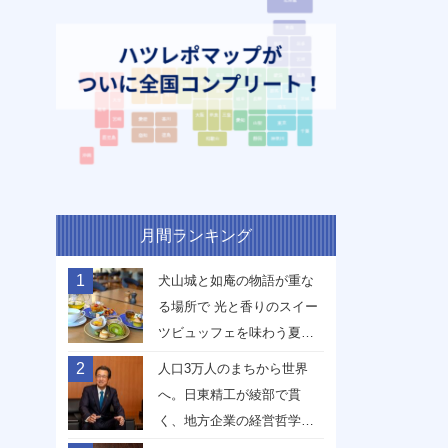
月間ランキング
1
犬山城と如庵の物語が重な
る場所で 光と香りのスイー
ツビュッフェを味わう夏
【愛知県犬山市】
2
人口3万人のまちから世界
へ。日東精工が綾部で貫
く、地方企業の経営哲学
【京都府綾部市】