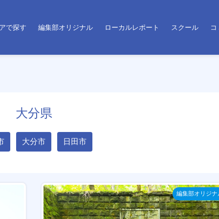
アで探す
編集部オリジナル
ローカルレポート
スクール
コ
大分県
市
大分市
日田市
編集部オリジナ