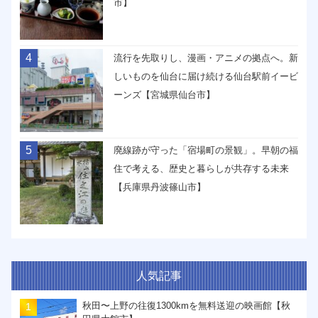
市】
4
流行を先取りし、漫画・アニメの拠点へ。新
しいものを仙台に届け続ける仙台駅前イービ
ーンズ【宮城県仙台市】
5
廃線跡が守った「宿場町の景観」。早朝の福
住で考える、歴史と暮らしが共存する未来
【兵庫県丹波篠山市】
人気記事
秋田〜上野の往復1300kmを無料送迎の映画館【秋