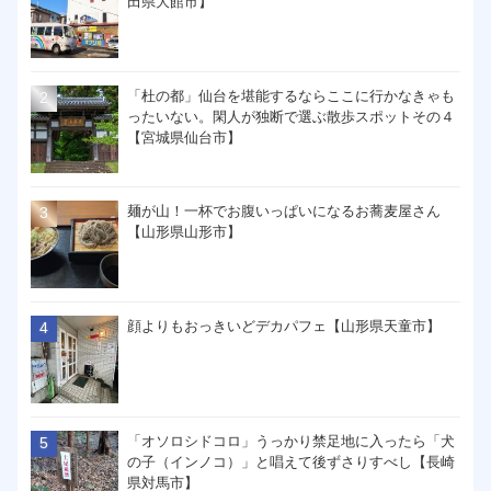
田県大館市】
「杜の都」仙台を堪能するならここに行かなきゃも
ったいない。閑人が独断で選ぶ散歩スポットその４
【宮城県仙台市】
麺が山！一杯でお腹いっぱいになるお蕎麦屋さん
【山形県山形市】
顔よりもおっきいどデカパフェ【山形県天童市】
「オソロシドコロ」うっかり禁足地に入ったら「犬
の子（インノコ）」と唱えて後ずさりすべし【長崎
県対馬市】