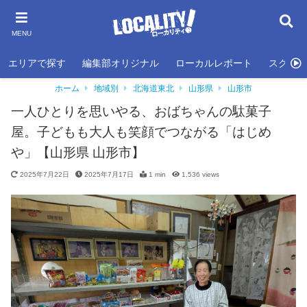
MENU
エリアで探す
編集部オリジナル
ローカルレポート
スクール
ホーム
地域別
北海道東北
山形県
山形市
一人ひとりを思いやる、おばちゃんの駄菓子
屋。子どもも大人も笑顔でつながる「はじめ
や」【山形県 山形市】
2025年7月22日
2025年7月17日
1 min
1,536
views