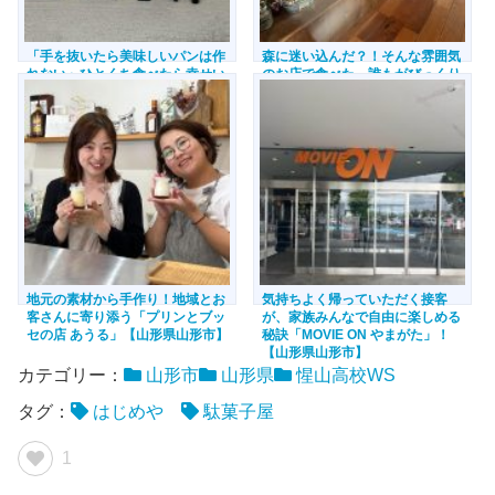
「手を抜いたら美味しいパンは作
森に迷い込んだ？！そんな雰囲気
れない」ひとくち食べたら幸せい
のお店で食べた、誰もがびっくり
っぱい、リピート確定！自家製天
するほどふわっと口の中でとろけ
然酵母をつかったパン屋さん
るパンケーキ！！【山形県山形
「TENN」【山形県山形市】
市】
地元の素材から手作り！地域とお
気持ちよく帰っていただく接客
客さんに寄り添う「プリンとブッ
が、家族みんなで自由に楽しめる
セの店 あうる」【山形県山形市】
秘訣「MOVIE ON やまがた」！
【山形県山形市】
カテゴリー：
山形市
山形県
惺山高校WS
タグ：
はじめや
駄菓子屋
1