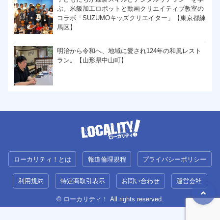
ぶ。米飯加工ロボットと動画クリエイティブ教室の
コラボ「SUZUMOキッズクリエイター」【東京都練
馬区】
明治から令和へ、地域に愛され124年の和風レスト
ラン。【山形県中山町】
ローカリティ！とは
報道倫理規程
プライバシーポリシー
利用規約
特定商取引表示
お問い合わせ
運営会社
© ローカリティ！ All rights reserved.