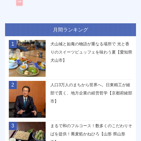
月間ランキング
1
犬山城と如庵の物語が重なる場所で 光と香
りのスイーツビュッフェを味わう夏【愛知県
犬山市】
2
人口3万人のまちから世界へ。日東精工が綾
部で貫く、地方企業の経営哲学【京都府綾部
市】
3
まるで和のフルコース！数多くのこだわりそ
ばを提供！蕎麦処かねひろ【山形 県山形