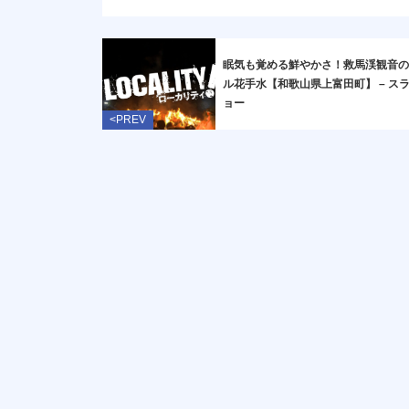
眠気も覚める鮮やかさ！救馬渓観音
ル花手水【和歌山県上富田町】 – ス
ョー
<PREV