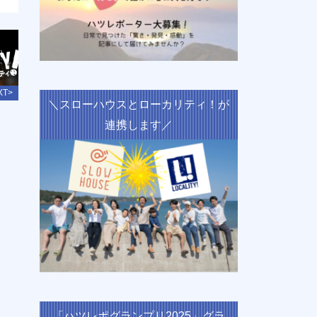
XT>
＼スローハウスとローカリティ！が
連携します／
「ハツレポグランプリ2025」グラ