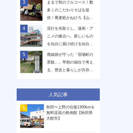
3
まるで和のフルコース！数
多くのこだわりそばを提
供！蕎麦処かねひろ【山形
県山形市】
4
流行を先取りし、漫画・ア
ニメの拠点へ。新しいもの
を仙台に届け続ける仙台駅
前イービーンズ【宮城県仙
5
廃線跡が守った「宿場町の
台市】
景観」。早朝の福住で考え
る、歴史と暮らしが共存す
る未来【兵庫県丹波篠山
市】
人気記事
秋田〜上野の往復1300kmを
無料送迎の映画館【秋田県
大館市】