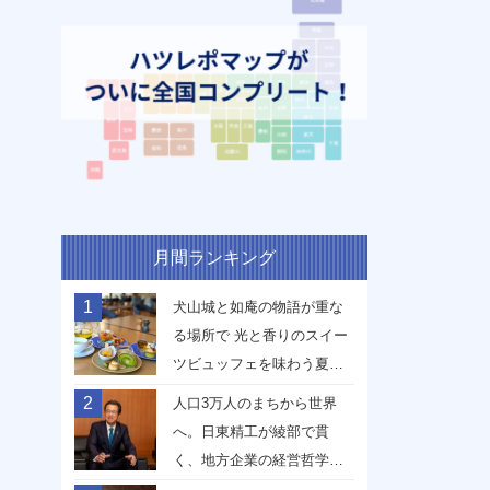
月間ランキング
1
犬山城と如庵の物語が重な
る場所で 光と香りのスイー
ツビュッフェを味わう夏
【愛知県犬山市】
2
人口3万人のまちから世界
へ。日東精工が綾部で貫
く、地方企業の経営哲学
【京都府綾部市】