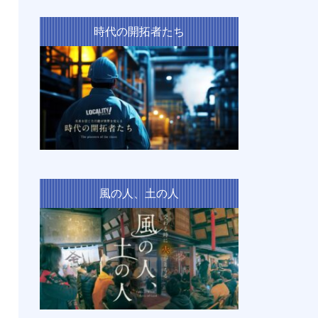
時代の開拓者たち
風の人、土の人