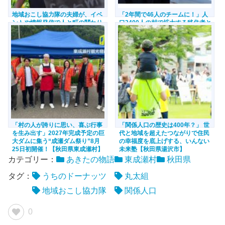
地域おこし協力隊の夫婦が、イベ
「2年間で46人のチームに！」人
ントや情報発信で人と町の関わり
口2400人の村で拡大する移住者と
をつなぐ【秋田県八峰町】
関係人口。東成瀬村発のIT企業
「なるテック」の地域課題の解決
方法とは？
「村の人が誇りに思い、喜ぶ行事
「関係人口の歴史は400年？」 世
を生み出す」2027年完成予定の巨
代と地域を超えたつながりで住民
大ダムに集う“成瀬ダム祭り”8月
の幸福度を底上げする、いんない
25日初開催！【秋田県東成瀬村】
未来塾【秋田県湯沢市】
カテゴリー：
あきたの物語
東成瀬村
秋田県
タグ：
うちのドーナッツ
丸太組
地域おこし協力隊
関係人口
0