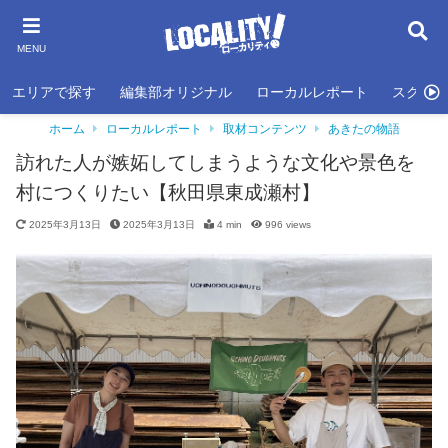
MENU
エリアで探す
編集部オリジナル
ローカルレポート
スクール
ホーム
ローカルレポート
取材コンテンツ
あきたの物語
訪れた人が嫉妬してしまうような文化や景色を
村につくりたい【秋田県東成瀬村】
2025年3月13日
2025年3月13日
4 min
996
views