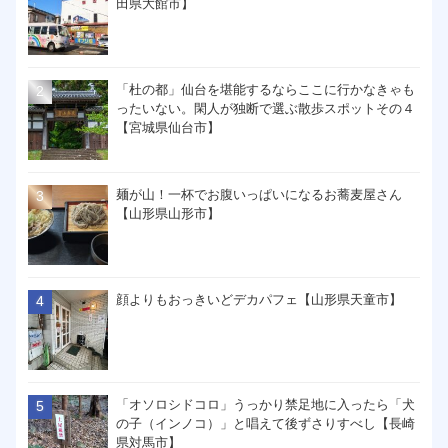
田県大館市】
「杜の都」仙台を堪能するならここに行かなきゃも
ったいない。閑人が独断で選ぶ散歩スポットその４
【宮城県仙台市】
麺が山！一杯でお腹いっぱいになるお蕎麦屋さん
【山形県山形市】
顔よりもおっきいどデカパフェ【山形県天童市】
「オソロシドコロ」うっかり禁足地に入ったら「犬
の子（インノコ）」と唱えて後ずさりすべし【長崎
県対馬市】