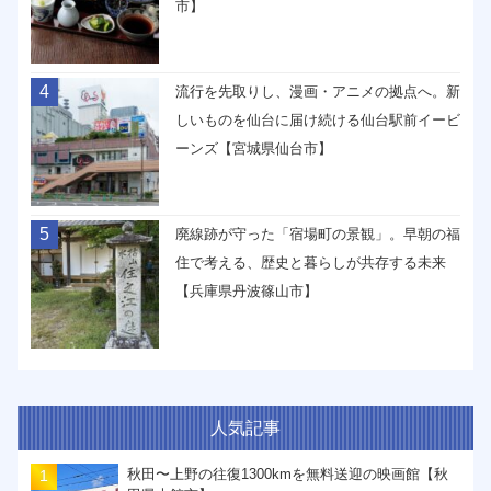
市】
4
流行を先取りし、漫画・アニメの拠点へ。新
しいものを仙台に届け続ける仙台駅前イービ
ーンズ【宮城県仙台市】
5
廃線跡が守った「宿場町の景観」。早朝の福
住で考える、歴史と暮らしが共存する未来
【兵庫県丹波篠山市】
人気記事
秋田〜上野の往復1300kmを無料送迎の映画館【秋