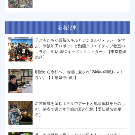
新着記事
子どもたちが最新スキルとデジタルリテラシーを学
ぶ。米飯加工ロボットと動画クリエイティブ教室の
コラボ「SUZUMOキッズクリエイター」【東京都練
馬区】
明治から令和へ、地域に愛され124年の和風レスト
ラン。【山形県中山町】
名古屋城を望むホテルでアートと地産食材をたのし
む。浴衣で過ごす母娘の夏の記憶【愛知県名古屋
市】