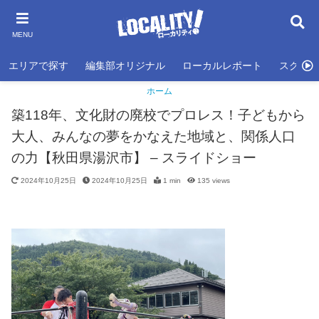
MENU
エリアで探す
編集部オリジナル
ローカルレポート
スクール
ホーム
築118年、文化財の廃校でプロレス！子どもから
大人、みんなの夢をかなえた地域と、関係人口
の力【秋田県湯沢市】 – スライドショー
2024年10月25日
2024年10月25日
1 min
135
views