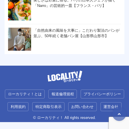
美しさは野菜に宿る。パリの日本人シェフが描く
「Narro」の芸術的一皿【フランス・パリ】
「自然由来の風味を大事に」こだわり製法のパンが
並ぶ、50年続く老舗パン屋【山形県山形市】
ローカリティ！とは
報道倫理規程
プライバシーポリシー
利用規約
特定商取引表示
お問い合わせ
運営会社
© ローカリティ！ All rights reserved.