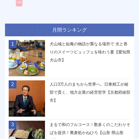
月間ランキング
1
犬山城と如庵の物語が重なる場所で 光と香
りのスイーツビュッフェを味わう夏【愛知県
犬山市】
2
人口3万人のまちから世界へ。日東精工が綾
部で貫く、地方企業の経営哲学【京都府綾部
市】
3
まるで和のフルコース！数多くのこだわりそ
ばを提供！蕎麦処かねひろ【山形 県山形