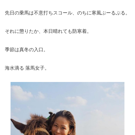
先日の乗馬は不意打ちスコール、のちに寒風ぶーるぶる。
それに懲りたか、本日晴れても防寒着。
季節は真冬の入口。
海水滴る 落馬女子。