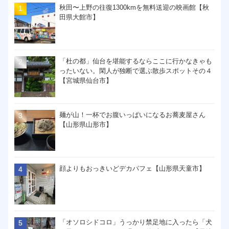
秋田〜上野の往復1300kmを無料送迎の映画館【秋
田県大館市】
「杜の都」仙台を堪能するならここに行かなきゃも
ったいない。閑人が独断で選ぶ散歩スポットその４
【宮城県仙台市】
麺が山！一杯でお腹いっぱいになるお蕎麦屋さん
【山形県山形市】
顔よりもおっきいどデカパフェ【山形県天童市】
「オソロシドコロ」うっかり禁足地に入ったら「犬