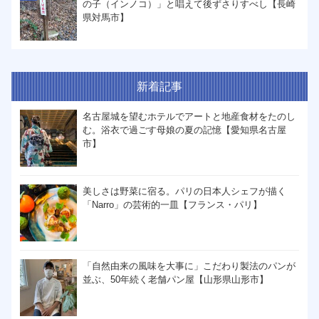
の子（インノコ）」と唱えて後ずさりすべし【長崎
県対馬市】
新着記事
名古屋城を望むホテルでアートと地産食材をたのし
む。浴衣で過ごす母娘の夏の記憶【愛知県名古屋
市】
美しさは野菜に宿る。パリの日本人シェフが描く
「Narro」の芸術的一皿【フランス・パリ】
「自然由来の風味を大事に」こだわり製法のパンが
並ぶ、50年続く老舗パン屋【山形県山形市】