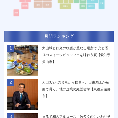
月間ランキング
1
犬山城と如庵の物語が重なる場所で 光と香
りのスイーツビュッフェを味わう夏【愛知県
犬山市】
2
人口3万人のまちから世界へ。日東精工が綾
部で貫く、地方企業の経営哲学【京都府綾部
市】
3
まるで和のフルコース！数多くのこだわりそ