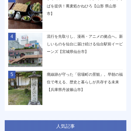
ばを提供！蕎麦処かねひろ【山形 県山形
市】
4
流行を先取りし、漫画・アニメの拠点へ。新
しいものを仙台に届け続ける仙台駅前イービ
ーンズ【宮城県仙台市】
5
廃線跡が守った「宿場町の景観」。早朝の福
住で考える、歴史と暮らしが共存する未来
【兵庫県丹波篠山市】
人気記事