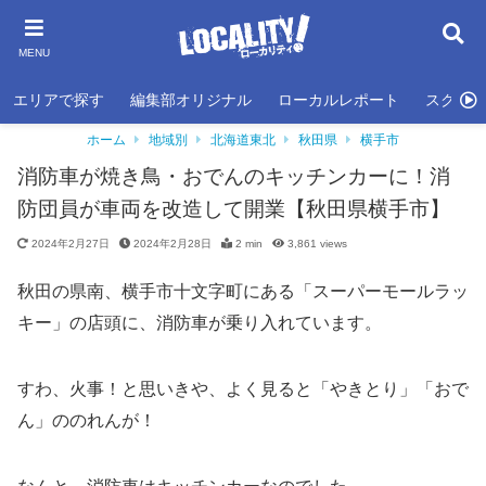
MENU
エリアで探す
編集部オリジナル
ローカルレポート
スクール
ホーム
地域別
北海道東北
秋田県
横手市
消防車が焼き鳥・おでんのキッチンカーに！消
防団員が車両を改造して開業【秋田県横手市】
2024年2月27日
2024年2月28日
2 min
3,861
views
秋田の県南、横手市十文字町にある「スーパーモールラッ
キー」の店頭に、消防車が乗り入れています。
すわ、火事！と思いきや、よく見ると「やきとり」「おで
ん」ののれんが！