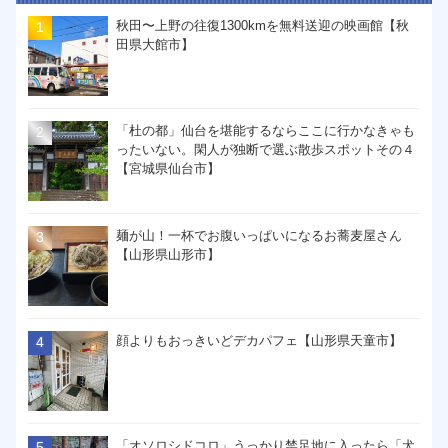
秋田〜上野の往復1300kmを無料送迎の映画館【秋
田県大館市】
「杜の都」仙台を堪能するならここに行かなきゃも
ったいない。閑人が独断で選ぶ散歩スポットその４
【宮城県仙台市】
麺が山！一杯でお腹いっぱいになるお蕎麦屋さん
【山形県山形市】
顔よりもおっきいどデカパフェ【山形県天童市】
「オソロシドコロ」うっかり禁足地に入ったら「犬