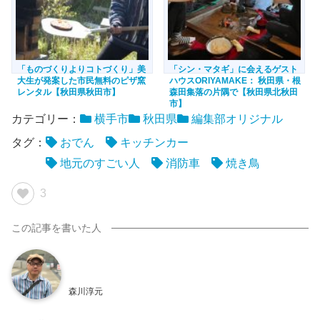
「ものづくりよりコトづくり」美
「シン・マタギ」に会えるゲスト
大生が発案した市民無料のピザ窯
ハウスORIYAMAKE： 秋田県・根
レンタル【秋田県秋田市】
森田集落の片隅で【秋田県北秋田
市】
カテゴリー：
横手市
秋田県
編集部オリジナル
タグ：
おでん
キッチンカー
地元のすごい人
消防車
焼き鳥
3
森川淳元