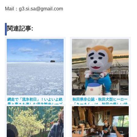
Mail：g3.si.sa@gmail.com
関連記事:
網走で「流氷初日」！いよいよ絶
秋田県非公認・秋田犬型ヒーロー
景と寒さを楽しむ流氷観光シーズ
「あーまん」は、秋田の厳しい状
ン到来 【北海道網走市】
況を救えるか？【秋田県横手市】