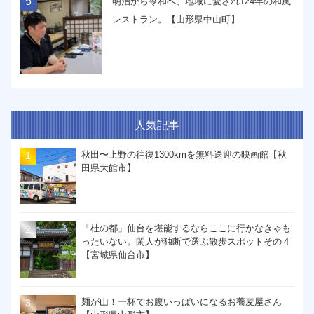
5
明治から令和へ、地域に愛され124年の和風
レストラン。【山形県中山町】
人気記事
秋田〜上野の往復1300kmを無料送迎の映画館【秋
田県大館市】
「杜の都」仙台を堪能するならここに行かなきゃも
ったいない。閑人が独断で選ぶ散歩スポットその４
【宮城県仙台市】
麺が山！一杯でお腹いっぱいになるお蕎麦屋さん