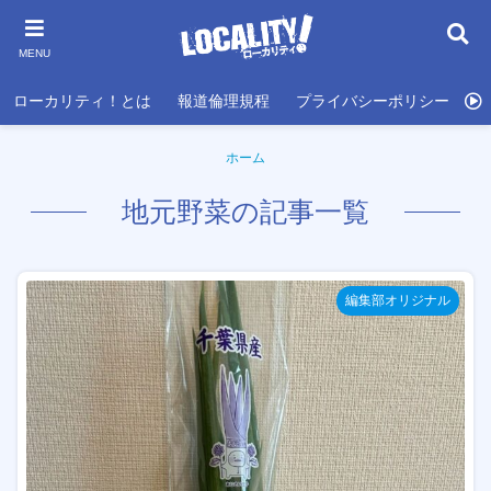
MENU
ローカリティ！とは
報道倫理規程
プライバシーポリシー
利
ホーム
地元野菜の記事一覧
編集部オリジナル