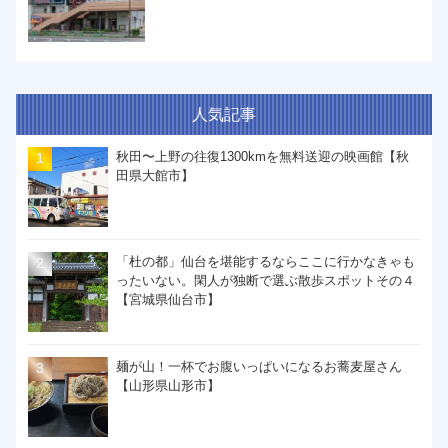
人気記事
秋田〜上野の往復1300kmを無料送迎の映画館【秋
田県大館市】
「杜の都」仙台を堪能するならここに行かなきゃも
ったいない。閑人が独断で選ぶ散歩スポットその４
【宮城県仙台市】
麺が山！一杯でお腹いっぱいになるお蕎麦屋さん
【山形県山形市】