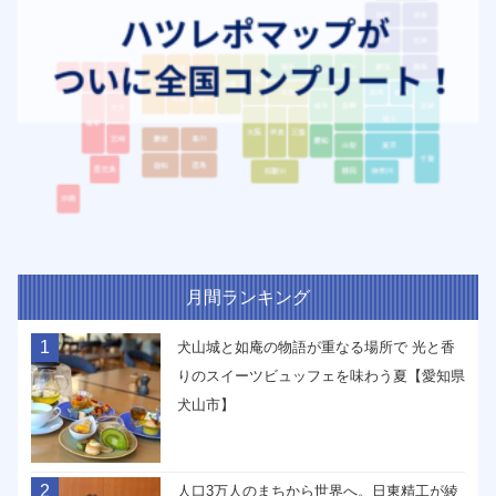
月間ランキング
1
犬山城と如庵の物語が重なる場所で 光と香
りのスイーツビュッフェを味わう夏【愛知県
犬山市】
2
人口3万人のまちから世界へ。日東精工が綾