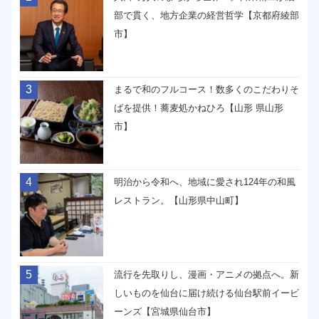
部で貫く、地方企業の経営哲学【京都府綾部
市】
3
まるで和のフルコース！数多くのこだわりそ
ばを提供！蕎麦処かねひろ【山形 県山形
市】
4
明治から令和へ、地域に愛され124年の和風
レストラン。【山形県中山町】
5
流行を先取りし、漫画・アニメの拠点へ。新
しいものを仙台に届け続ける仙台駅前イービ
ーンズ【宮城県仙台市】