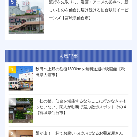
5
流行を先取りし、漫画・アニメの拠点へ。新
しいものを仙台に届け続ける仙台駅前イービ
ーンズ【宮城県仙台市】
人気記事
秋田〜上野の往復1300kmを無料送迎の映画館【秋
田県大館市】
「杜の都」仙台を堪能するならここに行かなきゃも
ったいない。閑人が独断で選ぶ散歩スポットその４
【宮城県仙台市】
麺が山！一杯でお腹いっぱいになるお蕎麦屋さん