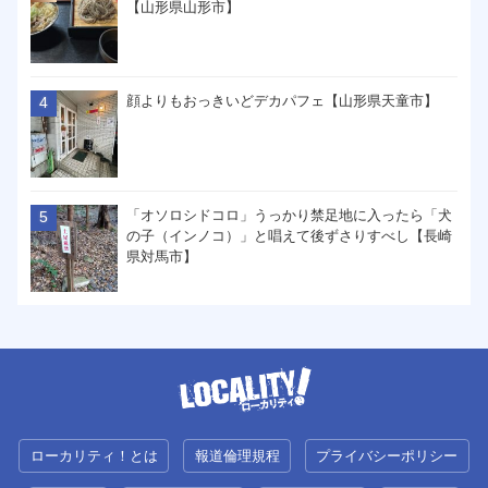
【山形県山形市】
顔よりもおっきいどデカパフェ【山形県天童市】
「オソロシドコロ」うっかり禁足地に入ったら「犬
の子（インノコ）」と唱えて後ずさりすべし【長崎
県対馬市】
ローカリティ！とは
報道倫理規程
プライバシーポリシー