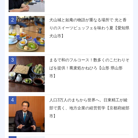
2
犬山城と如庵の物語が重なる場所で 光と香
りのスイーツビュッフェを味わう夏【愛知県
犬山市】
3
まるで和のフルコース！数多くのこだわりそ
ばを提供！蕎麦処かねひろ【山形 県山形
市】
4
人口3万人のまちから世界へ。日東精工が綾
部で貫く、地方企業の経営哲学【京都府綾部
市】