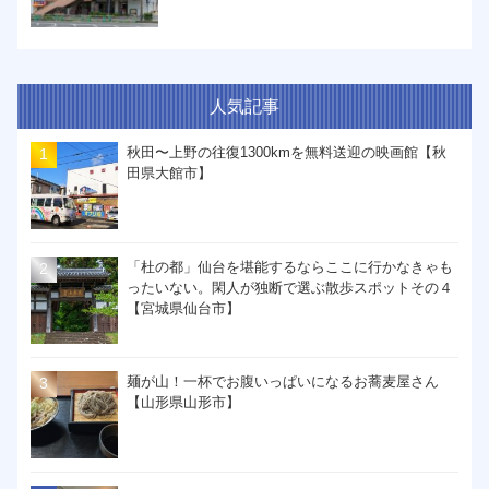
人気記事
秋田〜上野の往復1300kmを無料送迎の映画館【秋
田県大館市】
「杜の都」仙台を堪能するならここに行かなきゃも
ったいない。閑人が独断で選ぶ散歩スポットその４
【宮城県仙台市】
麺が山！一杯でお腹いっぱいになるお蕎麦屋さん
【山形県山形市】