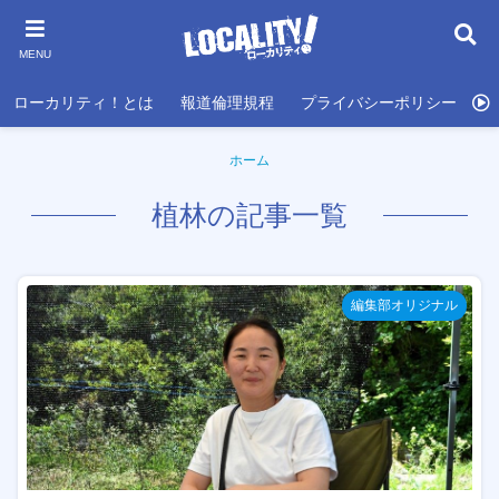
MENU
ローカリティ！とは
報道倫理規程
プライバシーポリシー
利
ホーム
植林の記事一覧
編集部オリジナル