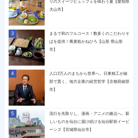
りのスイーツビュッフェを味わう夏【愛知県
犬山市】
3
まるで和のフルコース！数多くのこだわりそ
ばを提供！蕎麦処かねひろ【山形 県山形
市】
4
人口3万人のまちから世界へ。日東精工が綾
部で貫く、地方企業の経営哲学【京都府綾部
市】
5
流行を先取りし、漫画・アニメの拠点へ。新
しいものを仙台に届け続ける仙台駅前イービ
ーンズ【宮城県仙台市】