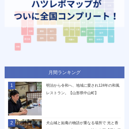
月間ランキング
1
明治から令和へ、地域に愛され124年の和風
レストラン。【山形県中山町】
2
犬山城と如庵の物語が重なる場所で 光と香