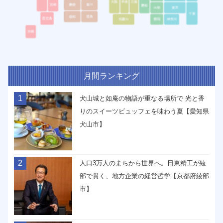
月間ランキング
1
犬山城と如庵の物語が重なる場所で 光と香
りのスイーツビュッフェを味わう夏【愛知県
犬山市】
2
人口3万人のまちから世界へ。日東精工が綾
部で貫く、地方企業の経営哲学【京都府綾部
市】