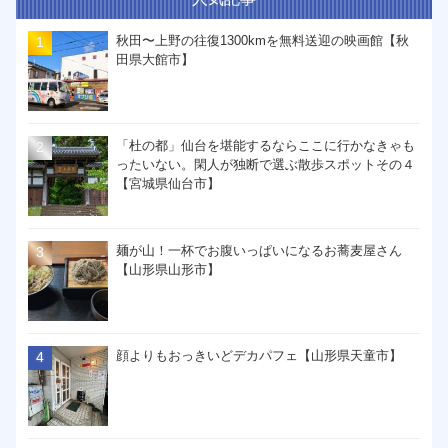
秋田〜上野の往復1300kmを無料送迎の映画館【秋
田県大館市】
「杜の都」仙台を堪能するならここに行かなきゃも
ったいない。閑人が独断で選ぶ散歩スポットその４
【宮城県仙台市】
麺が山！一杯でお腹いっぱいになるお蕎麦屋さん
【山形県山形市】
顔よりもおっきいどデカパフェ【山形県天童市】