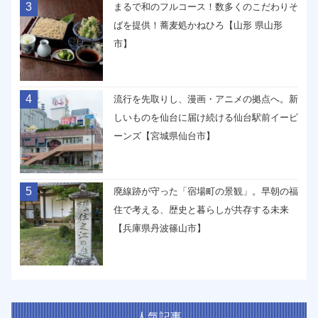
3
まるで和のフルコース！数多くのこだわりそ
ばを提供！蕎麦処かねひろ【山形 県山形
市】
4
流行を先取りし、漫画・アニメの拠点へ。新
しいものを仙台に届け続ける仙台駅前イービ
ーンズ【宮城県仙台市】
5
廃線跡が守った「宿場町の景観」。早朝の福
住で考える、歴史と暮らしが共存する未来
【兵庫県丹波篠山市】
人気記事